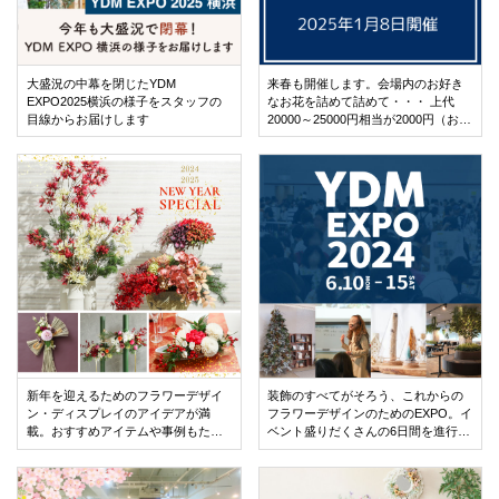
大盛況の中幕を閉じたYDM
来春も開催します。会場内のお好き
EXPO2025横浜の様子をスタッフの
なお花を詰めて詰めて・・・ 上代
目線からお届けします
20000～25000円相当が2000円（お渡
し価格、税別） アーティフィシャル
フラワー詰め放題
新年を迎えるためのフラワーデザイ
装飾のすべてがそろう、これからの
ン・ディスプレイのアイデアが満
フラワーデザインのためのEXPO。イ
載。おすすめアイテムや事例もたっ
ベント盛りだくさんの6日間を進行い
ぷりとご紹介します！
たします。