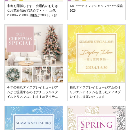
来春も開催します。会場内のお好き
1/5 アーティフィシャルフラワー福箱
なお花を詰めて詰めて・・・ 上代
2024
20000～25000円相当が2000円（お渡
し価格、税別） アーティフィシャル
フラワー詰め放題
今年の横浜ディスプレイミュージア
横浜ディスプレイミュージアムのオ
ムがご提案するのはナチュラルスタ
リジナルアイテムを使ったディスプ
イルクリスマス。おすすめアイテム
レイをご提案いたします
やおしゃれなディスプレイアイデア
をご紹介しています。