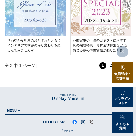
さわやかな初夏のおとずれとともに
花暦記事や、母の日ギフトにおすす
インテリアで季節の移り変わりを楽
めの梱包特集、資材選び特集など 心
しんでみませんか
おどる春の準備情報が盛りだくさん
です♪
1
2
次へ ›
全 2 中 1 ページ目
会員登録・
取引申請
オンライン
ストア
MENU
OFFICIAL SNS
よくある
質問
© poppy Inc.