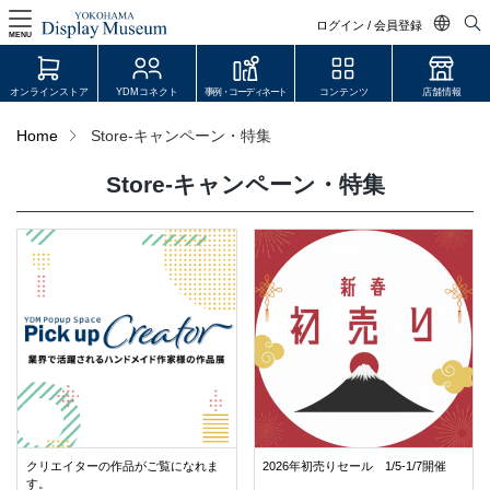
ログイン / 会員登録
MENU
日本語
オンラインストア
YDMコネクト
事例・コーディネート
コンテンツ
店舗情報
English
Home
Store-キャンペーン・特集
中文简体
Store-キャンペーン・特集
ログイン・会員登録
オンラインストア
YDM Connect
会員登録・取引申請
リンク
JDCA(ディスプレイスクール)
クリエイターの作品がご覧になれま
2026年初売りセール 1/5-1/7開催
す。