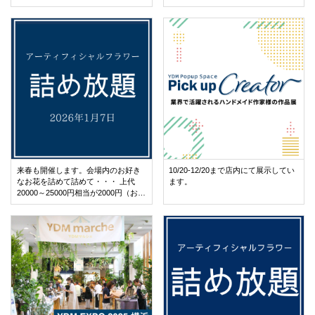
店舗情報・営業日
会社情報
採用情報
お問い合わせ
プライバシーポリシー
来春も開催します。会場内のお好き
10/20-12/20まで店内にて展示してい
なお花を詰めて詰めて・・・ 上代
ます。
20000～25000円相当が2000円（お渡
し価格、税別） アーティフィシャル
OFFICIAL SNS
フラワー詰め放題