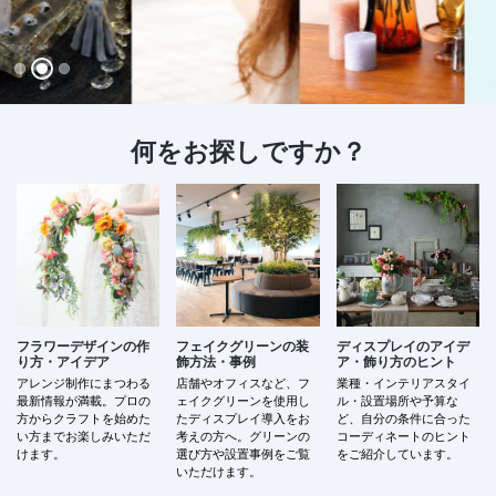
店舗情報・営業日
会社情報
採用情報
何をお探しですか？
お問い合わせ
プライバシーポリシー
OFFICIAL SNS
フラワーデザインの作
フェイクグリーンの装
ディスプレイのアイデ
り方・アイデア
飾方法・事例
ア・飾り方のヒント
アレンジ制作にまつわる
店舗やオフィスなど、フ
業種・インテリアスタイ
最新情報が満載。プロの
ェイクグリーンを使用し
ル・設置場所や予算な
方からクラフトを始めた
たディスプレイ導入をお
ど、自分の条件に合った
い方までお楽しみいただ
考えの方へ。グリーンの
コーディネートのヒント
けます。
選び方や設置事例をご覧
をご紹介しています。
いただけます。