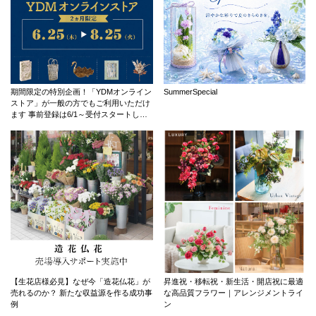
期間限定の特別企画！「YDMオンライン
SummerSpecial
ストア」が一般の方でもご利用いただけ
ます 事前登録は6/1～受付スタートしま
す！！
【生花店様必見】なぜ今「造花仏花」が
昇進祝・移転祝・新生活・開店祝に最適
売れるのか？ 新たな収益源を作る成功事
な高品質フラワー｜アレンジメントライ
例
ン