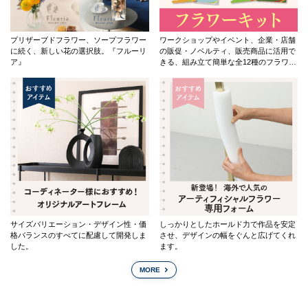
プリザーブドフラワー、ソープフラワー
ワークショップやイベント、企業・店舗
に続く、新しい花の選択肢。『フルーリ
の販促・ノベルティ、販売商品に活用で
ア』
きる、組み立て簡単な全12種のフラワー
キットです。
サイズバリエーション・デザイン性・価
しっかりとしたホールド力で作品を安定
格バランスのすべてに配慮して開発しま
させ、デザインの幅をぐんと広げてくれ
した。
ます。
MORE