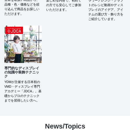
楽しめる内容で、初めて
ラワーアレンジ・クラフ
品種・色・価格などを絞
の方でも安心してご参加
トのレシピ動画やディス
り込んで商品をお探しい
いただけます。
プレイのアイデア、アイ
ただけます。
テムの選び方・飾り方を
ご紹介しています。
専門的なディスプレイ
の知識や装飾テクニッ
ク
YDMが主催する日本初の
VMD・ディスプレイ専門
アカデミー「JDCA」。基
礎からプロのテクニック
までを習得したい方へ。
News/Topics