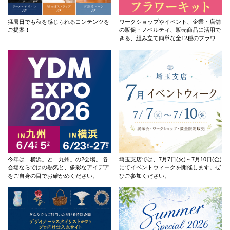
猛暑日でも秋を感じられるコンテンツを
ワークショップやイベント、企業・店舗
ご提案！
の販促・ノベルティ、販売商品に活用で
きる、組み立て簡単な全12種のフラワー
キットです。
今年は「横浜」と「九州」の2会場。 各
埼玉支店では、7月7日(火)～7月10日(金)
会場ならではの熱気と、多彩なアイデア
にてイベントウィークを開催します。ぜ
をご自身の目でお確かめください。
ひご参加ください。