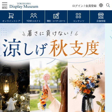
ログイン / 会員登録
MENU
日本語
オンラインストア
YDMコネクト
事例・コーディネート
コンテンツ
店舗情報
English
中文简体
ログイン・会員登録
オンラインストア
YDM Connect
会員登録・取引申請
リンク
JDCA(ディスプレイスクール)