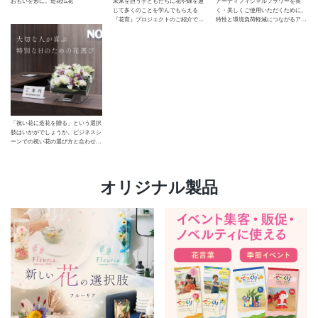
アーティフィシャルフラワーを長
おもいを形に。造花仏花
未来を担う子どもたちに花や緑を通
く・美しくご使用いただくために。
じて多くのことを学んでもらえる
特性と環境負荷軽減につながるアイ
『花育』プロジェクトのご紹介で
デア・商品をご紹介します。
す。
「祝い花に造花を贈る」という選択
肢はいかがでしょうか。ビジネスシ
ーンでの祝い花の選び方と合わせ、
造花の特徴とメリットをご紹介しま
す。
オリジナル製品