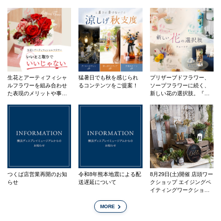
生花とアーティフィシャ
猛暑日でも秋を感じられ
プリザーブドフラワー、
ルフラワーを組み合わせ
るコンテンツをご提案！
ソープフラワーに続く、
た表現のメリットや事例
新しい花の選択肢。『フ
を紹介しています。
ルーリア』
つくば店営業再開のお知
令和8年熊本地震による配
8月29日(土)開催 店頭ワー
らせ
送遅延について
クショップ エイジングペ
イティングワークショッ
プ
MORE