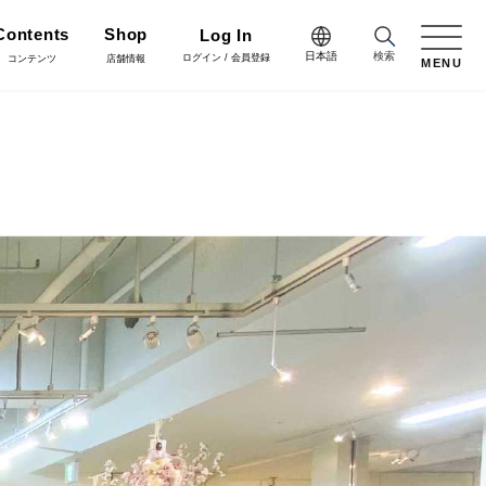
Contents
Shop
Log In
日本語
検索
ログイン / 会員登録
コンテンツ
店舗情報
MENU
日本語
Green
English
施工・グリーン
樹木用鉢
アレンジ/贈答用/完成品
中文简体
Coordinate
コーディネート
花資材
リボン
会員登録・取引申請
Flower Design
フラワーデザイン
クリスマス雑貨
正月雑貨
Staff blog
スタッフブログ
会社情報
家具
什器・スタンド・ベース