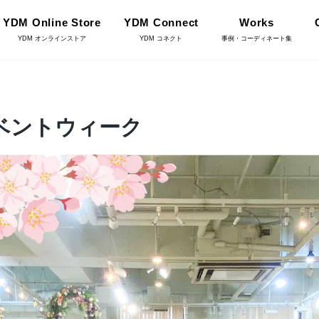
YDM Online Store
YDM Connect
Works
YDM オンラインストア
YDM コネクト
事例・コーディネート集
インテリアグリーン（鉢
4 イベントウィーク
リーン
物・樹木）
フラワーベース・鉢カバ
ワー
ー
YDM Connect
イキット・ノ
ハロウィン雑貨
ット
ディスプレイ/デコレー
店舗情報・営業日
トアイテム