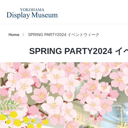
Home
SPRING PARTY2024 イベントウィーク
造花（アーティフィシャ
SPRING PARTY202
フェイクグ
ルフラワー）
ログイン・会員登録
プリザーブドフラワー
ドライフラ
オンラインストア
ディスプレ
ラッピング・梱包資材
ベルティキ
リンク
JDCA(ディスプレイスクール)
その他
アウトレッ