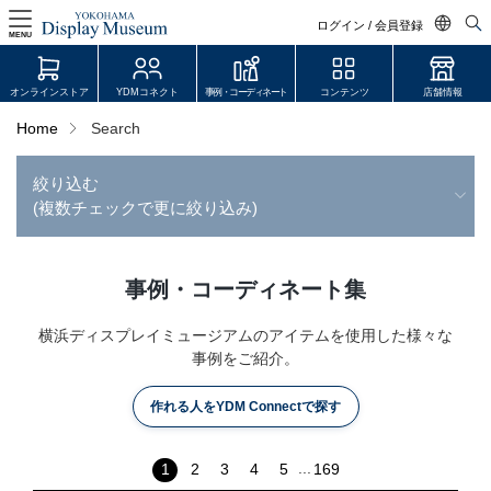
ログイン / 会員登録
MENU
日本語
オンラインストア
YDMコネクト
事例・コーディネート
コンテンツ
店舗情報
English
Home
Search
中文简体
絞り込む
ログイン・会員登録
(複数チェックで更に絞り込み)
オンラインストア
YDM Connect
事例・コーディネート集
会員登録・取引申請
横浜ディスプレイミュージアムのアイテムを使用した様々な
事例をご紹介。
作れる人をYDM Connectで探す
リンク
JDCA(ディスプレイスクール)
...
1
2
3
4
5
169