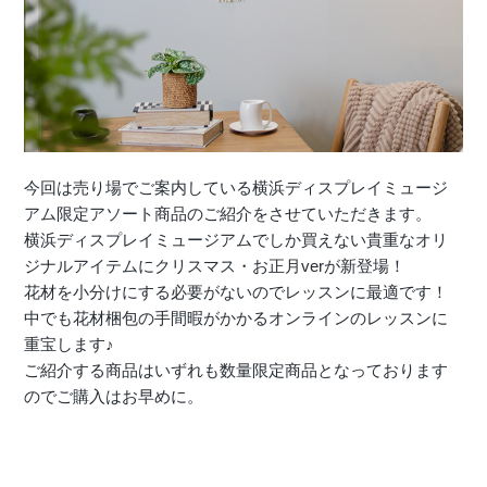
店舗情報・営業日
会社情報
採用情報
お問い合わせ
今回は売り場でご案内している横浜ディスプレイミュージ
アム限定アソート商品のご紹介をさせていただきます。
横浜ディスプレイミュージアムでしか買えない貴重なオリ
プライバシーポリシー
ジナルアイテムにクリスマス・お正月verが新登場！
花材を小分けにする必要がないのでレッスンに最適です！
中でも花材梱包の手間暇がかかるオンラインのレッスンに
OFFICIAL SNS
重宝します♪
ご紹介する商品はいずれも数量限定商品となっております
のでご購入はお早めに。