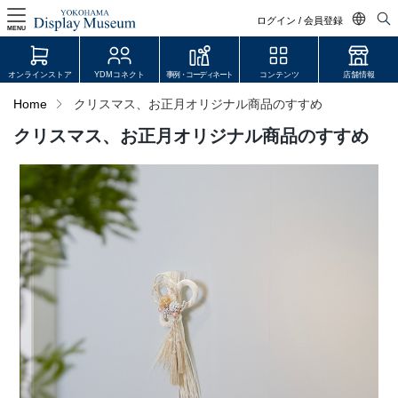
ログイン / 会員登録
MENU
日本語
オンラインストア
YDMコネクト
事例・コーディネート
コンテンツ
店舗情報
English
Home
クリスマス、お正月オリジナル商品のすすめ
中文简体
クリスマス、お正月オリジナル商品のすすめ
ログイン・会員登録
オンラインストア
YDM Connect
会員登録・取引申請
リンク
JDCA(ディスプレイスクール)