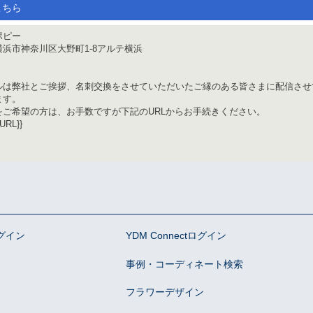
こちら
ポピー
浜市神奈川区大野町1-8アルテ横浜
ルは弊社とご挨拶、名刺交換をさせていただいたご縁のある皆さまに配信させ
ます。
をご希望の方は、お手数ですが下記のURLからお手続きください。
RL}}
グイン
YDM Connectログイン
事例・コーディネート検索
フラワーデザイン