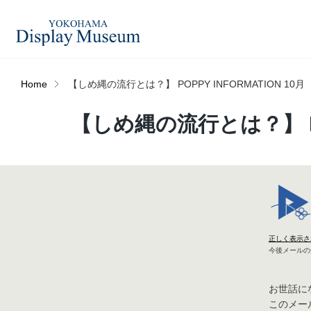
Home
【しめ縄の流行とは？】 POPPY INFORMATION 10月
造花（アーティフィシャ
【しめ縄の流行とは？】 POP
フェイクグ
ルフラワー）
ログイン・会員登録
プリザーブドフラワー
ドライフラ
オンラインストア
ディスプレ
正しく表示さ
ラッピング・梱包資材
ベルティキ
今後メールの
リンク
お世話に
このメー
JDCA(ディスプレイスクール)
その他
アウトレッ