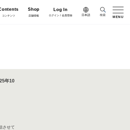
Contents
Shop
Log In
日本語
検索
ログイン / 会員登録
コンテンツ
店舗情報
MENU
日本語
Green
English
施工・グリーン
樹木用鉢
アレンジ/贈答用/完成品
中文简体
Coordinate
コーディネート
花資材
リボン
025年10
会員登録・取引申請
Flower Design
フラワーデザイン
クリスマス雑貨
正月雑貨
Staff blog
スタッフブログ
信させて
会社情報
家具
什器・スタンド・ベース