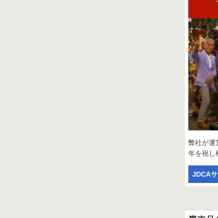
弊社が運
年を祝し
JDCA