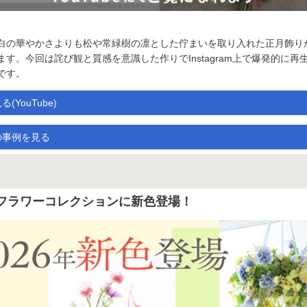
白の華やかさよりも松や常緑樹の凛とした佇まいを取り入れた正月飾り
ます。今回は詫び観と質感を意識した作りでInstagram上で爆発的に再
です。
(YouTube)
の事例を見る
フラワーコレクションに新色登場！