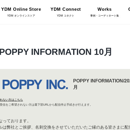
YDM Online Store
YDM Connect
Works
YDM オンラインストア
YDM コネクト
事例・コーディネート集
インテリアグリーン（鉢
PY INFORMATION 10月
リーン
物・樹木）
フラワーベース・鉢カバ
ワー
ー
POPPY INFORMATION/2
YDM Connect
月
イキット・ノ
れない方はこちら
ハロウィン雑貨
ット
受信をご希望されない方は最下部URLから配信停止手続きが行えます。
なっております。
ディスプレイ/デコレー
ルは弊社とご挨拶、名刺交換をさせていただいたご縁のある皆さまに配
店舗情報・営業日
トアイテム