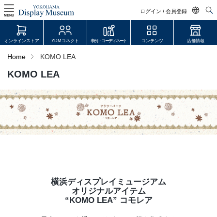
ログイン / 会員登録
MENU
日本語
オンラインストア
YDMコネクト
事例・コーディネート
コンテンツ
店舗情報
English
Home
KOMO LEA
中文简体
KOMO LEA
ログイン・会員登録
オンラインストア
YDM Connect
会員登録・取引申請
横浜ディスプレイミュージアム
リンク
オリジナルアイテム
“KOMO LEA” コモレア
JDCA(ディスプレイスクール)