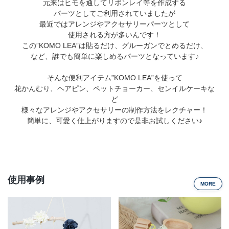
元来はヒモを通してリボンレイ等を作成する
店舗情報・営業日
パーツとしてご利用されていましたが
最近ではアレンジやアクセサリーパーツとして
使用される方が多いんです！
会社情報
この”KOMO LEA”は貼るだけ、グルーガンでとめるだけ、
など、誰でも簡単に楽しめるパーツとなっています♪
採用情報
そんな便利アイテム”KOMO LEA”を使って
お問い合わせ
花かんむり、ヘアピン、ペットチョーカー、センイルケーキな
ど
様々なアレンジやアクセサリーの制作方法をレクチャー！
プライバシーポリシー
簡単に、可愛く仕上がりますので是非お試しください♪
OFFICIAL SNS
使用事例
MORE