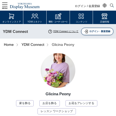
ログイン / 会員登録
MENU
日本語
オンラインストア
YDMコネクト
事例・コーディネート
コンテンツ
店舗情報
English
YDM Connect
YDM Connect について
ログイン・新規登録
中文简体
ログイン・会員登録
Home
YDM Connect
Glicina Peony
オンラインストア
YDM Connect
会員登録・取引申請
Glicina Peony
リンク
家を飾る
お店を飾る
お花をアレンジする
JDCA(ディスプレイスクール)
レッスン ワークショップ