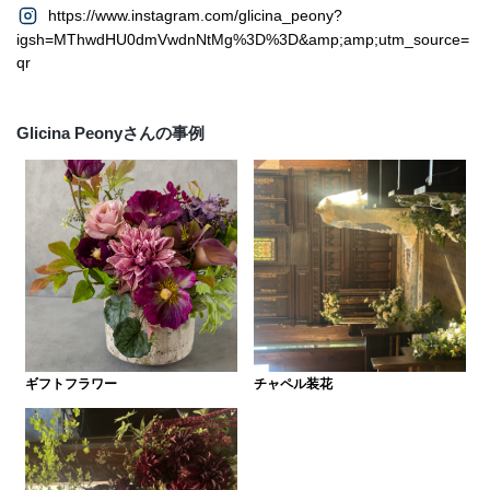
https://www.instagram.com/glicina_peony?
igsh=MThwdHU0dmVwdnNtMg%3D%3D&amp;amp;utm_source=
qr
Glicina Peonyさんの事例
ギフトフラワー
チャペル装花