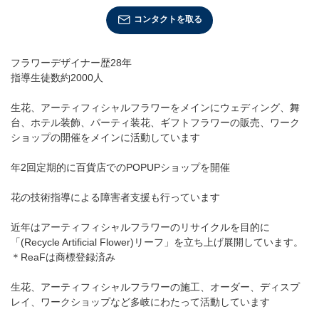
店舗情報・営業日
コンタクトを取る
会社情報
フラワーデザイナー歴28年
指導生徒数約2000人
採用情報
生花、アーティフィシャルフラワーをメインにウェディング、舞
お問い合わせ
台、ホテル装飾、パーティ装花、ギフトフラワーの販売、ワーク
ショップの開催をメインに活動しています
プライバシーポリシー
年2回定期的に百貨店でのPOPUPショップを開催
花の技術指導による障害者支援も行っています
OFFICIAL SNS
近年はアーティフィシャルフラワーのリサイクルを目的に
「(Recycle Artificial Flower)リーフ」を立ち上げ展開しています。
＊ReaFは商標登録済み
生花、アーティフィシャルフラワーの施工、オーダー、ディスプ
レイ、ワークショップなど多岐にわたって活動しています