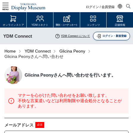
ログイン / 会員登録
MENU
日本語
オンラインストア
YDMコネクト
事例・コーディネート
コンテンツ
店舗情報
English
YDM Connect
YDM Connect について
ログイン・新規登録
中文简体
ログイン・会員登録
Home
YDM Connect
Glicina Peony
Glicina Peonyさんへ問い合わせ
オンラインストア
Glicina Peony
さんへ問い合わせを行います。
YDM Connect
会員登録・取引申請
マナーを心がけた問い合わせをお願い致します。
不快な言葉遣いなどは利用制限や退会処分となることが
あります。
リンク
メールアドレス
JDCA(ディスプレイスクール)