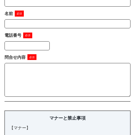
店舗情報・営業日
名前
会社情報
電話番号
採用情報
お問い合わせ
問合せ内容
プライバシーポリシー
OFFICIAL SNS
マナーと禁止事項
【マナー】