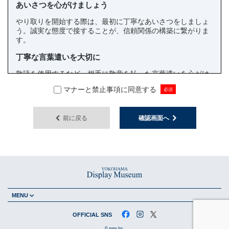
あいさつを心がけましょう
やり取りを開始する際は、最初に丁寧なあいさつをしましょ
う。誠実な態度で接することが、信頼関係の構築に繋がりま
す。
丁寧な言葉遣いを大切に
敬語を使用するなど、相手に敬意を払った言葉遣いを心がけ
ましょう。配慮のあるやり取りが、良好なビジネス関係を築
マナーと禁止事項に同意する
きます
冷静なコミュニケーションを意識しましょう
前に戻る
確認画面へ
文字でのやり取りは対面と比べて誤解が生じやすいため、感
情的にならないよう注意が必要です。焦らず、冷静な対応を
心がけましょう。
迅速な返信を心がけましょう
返信が遅れると相手に不安を与えることがあります。すぐに
対応できない場合でも「ご連絡ありがとうございます。確認
MENU
後にご返信いたします」といった一時対応を行うと良いでし
ょう。
OFFICIAL SNS
要望は無理のない範囲で依頼しましょう
© popy Inc.