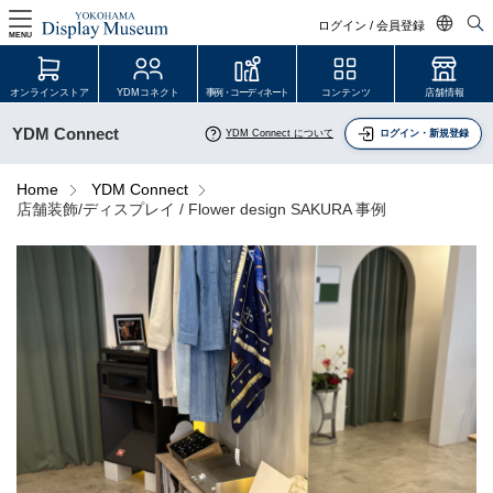
ログイン / 会員登録
MENU
日本語
オンラインストア
YDMコネクト
事例・コーディネート
コンテンツ
店舗情報
English
YDM Connect
YDM Connect について
ログイン・新規登録
中文简体
ログイン・会員登録
Home
YDM Connect
店舗装飾/ディスプレイ / Flower design SAKURA 事例
オンラインストア
YDM Connect
会員登録・取引申請
リンク
JDCA(ディスプレイスクール)