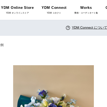
YDM Online Store
YDM Connect
Works
YDM オンラインストア
YDM コネクト
事例・コーディネート集
YDM Connect につい
インテリアグリーン（鉢
リーン
物）
事例
ース・鉢カバ
花資材
YDM Connect
雑貨
クリスマス雑貨
店舗情報・営業日
ョンアイテム
家具