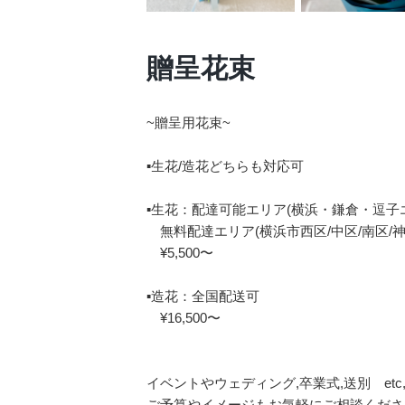
贈呈花束
~贈呈用花束~
▪︎生花/造花どちらも対応可
▪︎生花：配達可能エリア(横浜・鎌倉・逗子
無料配達エリア(横浜市西区/中区/南区/神
¥5,500〜
▪︎造花：全国配送可
¥16,500〜
イベントやウェディング,卒業式,送別 etc
ご予算やイメージもお気軽にご相談くださ