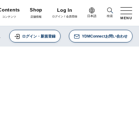
Contents
Shop
Log In
日本語
検索
ログイン / 会員登録
コンテンツ
店舗情報
MENU
日本語
て
ログイン・新規登録
YDMConnectお問い合わせ
Green
English
施工・グリーン
完成品
プリザーブドフラワー
中文简体
Coordinate
コーディネート
リボン
ラッピング・梱包資材
会員登録・取引申請
Arrange/Craft
アレンジ・クラフト
正月雑貨
その他
Staff blog
スタッフブログ
会社情報
什器・スタンド・ベース