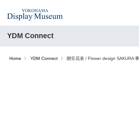
YDM Connect
造花（アーティフィシャ
フェイクグ
ルフラワー）
Home
YDM Connect
贈呈花束 / Flower design SAKURA 
ログイン・会員登録
フラワーベ
ドライフラワー
ー
オンラインストア
コーディネートセット
ハロウィン
リンク
JDCA(ディスプレイスクール)
アウトレットアイテム
デコレーシ