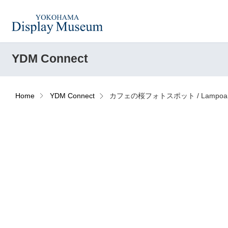
YDM Connect
造花（アーティフィシャ
フェイクグ
ルフラワー）
Home
YDM Connect
カフェの桜フォトスポット / Lampoa De
ログイン・会員登録
フラワーベ
ドライフラワー
ー
オンラインストア
コーディネートセット
ハロウィン
リンク
JDCA(ディスプレイスクール)
アウトレットアイテム
デコレーシ