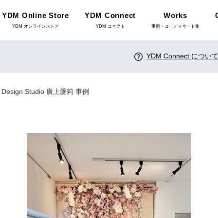
YDM Online Store
YDM Connect
Works
YDM オンラインストア
YDM コネクト
事例・コーディネート集
YDM Connect につい
インテリアグリーン（鉢
リーン
物）
sign Studio 廣上愛莉 事例
ース・鉢カバ
花資材
YDM Connect
雑貨
クリスマス雑貨
店舗情報・営業日
ョンアイテム
家具