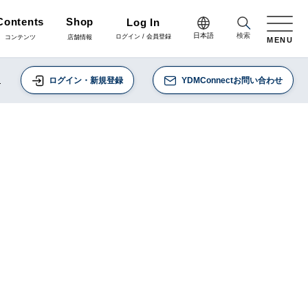
Contents
Shop
Log In
日本語
検索
ログイン / 会員登録
コンテンツ
店舗情報
MENU
日本語
て
ログイン・新規登録
YDMConnectお問い合わせ
Green
English
施工・グリーン
完成品
プリザーブドフラワー
中文简体
Coordinate
コーディネート
リボン
ラッピング・梱包資材
会員登録・取引申請
Arrange/Craft
アレンジ・クラフト
正月雑貨
その他
Staff blog
スタッフブログ
会社情報
什器・スタンド・ベース