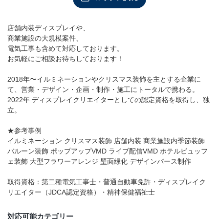
店舗情報・営業日
店舗内装ディスプレイや、
会社情報
商業施設の大規模案件、
電気工事も含めて対応しております。
お気軽にご相談お待ちしております！
採用情報
2018年〜イルミネーションやクリスマス装飾を主とする企業に
お問い合わせ
て、営業・デザイン・企画・制作・施工にトータルで携わる。
2022年 ディスプレイクリエイターとしての認定資格を取得し、独
プライバシーポリシー
立。
★参考事例
イルミネーション クリスマス装飾 店舗内装 商業施設内季節装飾
OFFICIAL SNS
バルーン装飾 ポップアップVMD ライブ配信VMD ホテルビュッフ
ェ装飾 大型フラワーアレンジ 壁面緑化 デザインパース制作
取得資格：第二種電気工事士・普通自動車免許・ディスプレイク
リエイター（JDCA認定資格）・精神保健福祉士
対応可能カテゴリー