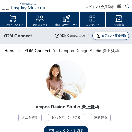
ログイン / 会員登録
MENU
日本語
オンラインストア
YDMコネクト
事例・コーディネート
コンテンツ
店舗情報
English
YDM Connect
YDM Connect について
ログイン・新規登録
中文简体
ログイン・会員登録
Home
YDM Connect
Lampoa Design Studio 廣上愛莉
オンラインストア
YDM Connect
会員登録・取引申請
Lampoa Design Studio 廣上愛莉
リンク
お店を飾る
お花をアレンジする
家を飾る
JDCA(ディスプレイスクール)
コンタクトを取る