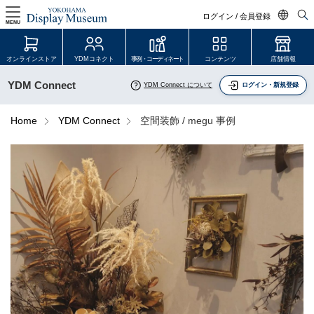
ログイン / 会員登録
MENU
日本語
オンラインストア
YDMコネクト
事例・コーディネート
コンテンツ
店舗情報
English
YDM Connect
YDM Connect について
ログイン・新規登録
中文简体
ログイン・会員登録
Home
YDM Connect
空間装飾 / megu 事例
オンラインストア
YDM Connect
会員登録・取引申請
リンク
JDCA(ディスプレイスクール)