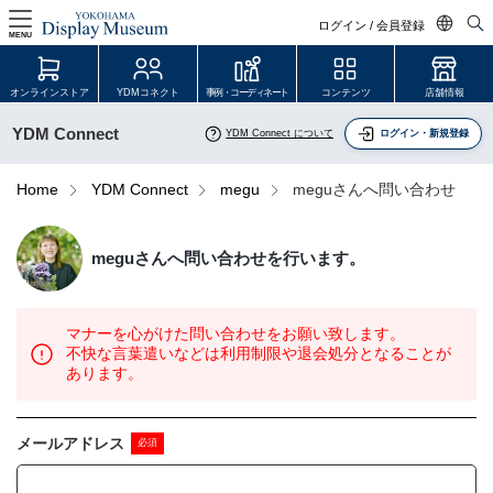
ログイン / 会員登録
MENU
日本語
オンラインストア
YDMコネクト
事例・コーディネート
コンテンツ
店舗情報
English
YDM Connect
YDM Connect について
ログイン・新規登録
中文简体
ログイン・会員登録
Home
YDM Connect
megu
meguさんへ問い合わせ
オンラインストア
megu
さんへ問い合わせを行います。
YDM Connect
マナーを心がけた問い合わせをお願い致します。
会員登録・取引申請
不快な言葉遣いなどは利用制限や退会処分となることが
あります。
リンク
メールアドレス
JDCA(ディスプレイスクール)