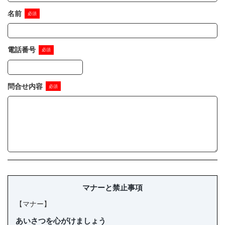
店舗情報・営業日
名前
会社情報
電話番号
採用情報
お問い合わせ
問合せ内容
プライバシーポリシー
OFFICIAL SNS
マナーと禁止事項
【マナー】
あいさつを心がけましょう