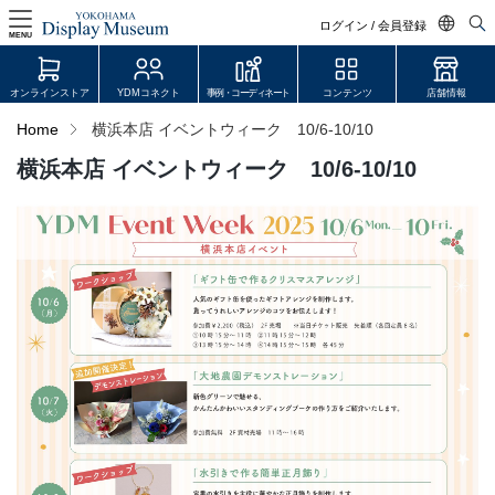
ログイン / 会員登録
MENU
日本語
オンラインストア
YDMコネクト
事例・コーディネート
コンテンツ
店舗情報
English
Home
横浜本店 イベントウィーク 10/6-10/10
中文简体
横浜本店 イベントウィーク 10/6-10/10
ログイン・会員登録
オンラインストア
YDM Connect
会員登録・取引申請
リンク
JDCA(ディスプレイスクール)