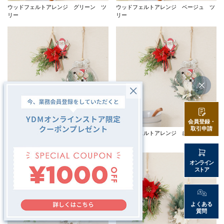
ウッドフェルトアレンジ グリーン ツ
ウッドフェルトアレンジ ベージュ ツ
リー
リー
会員登録・
取引申請
ウッドフェルトアレンジ 白 雪だるま
ウッドフェルトアレンジ 赤 サンタク
ロース
オンライン
ストア
よくある
質問