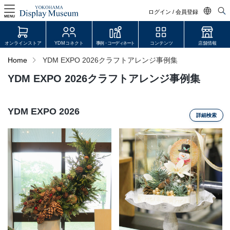
ログイン / 会員登録
MENU
日本語
オンラインストア
YDMコネクト
事例・コーディネート
コンテンツ
店舗情報
English
Home
YDM EXPO 2026クラフトアレンジ事例集
中文简体
YDM EXPO 2026クラフトアレンジ事例集
ログイン・会員登録
オンラインストア
YDM EXPO 2026
詳細検索
YDM Connect
会員登録・取引申請
リンク
JDCA(ディスプレイスクール)