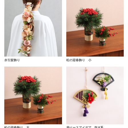
水引髪飾り
松の迎春飾り 小
松の迎春飾り 大
扇ベースアイデア BLK系