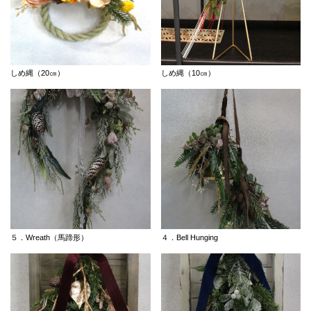
しめ縄（20㎝）
しめ縄（10㎝）
５．Wreath（馬蹄形）
４．Bell Hunging