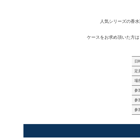
人気シリーズの香水
ケースをお求め頂いた方は
日
定
場
参
参
参