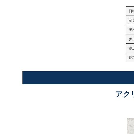
日
定
場
参
参
参
アク