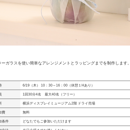
ラーガラスを使い簡単なアレンジメントとラッピングまでを制作します。
時
6/19（木） 10：30～16：00（休憩１Hあり）
員
1回30分4名 最大40名（フリー）
所
横浜ディスプレイミュージアム2階 ドライ売場
加費
無料
加条件
どなたでもご参加いただけます