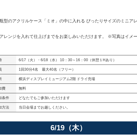
瓶型のアクリルケース「ミオ」の中に入れる ぴったりサイズのミニア
アレンジを入れて仕上げまでをお楽しみいただけます。 ※写真はイメ
時
6/17（火）・6/18（水） 10：30～16：00（休憩１Hあり）
員
1回30分4名 最大40名（フリー）
所
横浜ディスプレイミュージアム2階 ドライ売場
加費
無料
加条件
どなたでもご参加いただけます
加方法
当日会場までお越しください。
6/19（木）