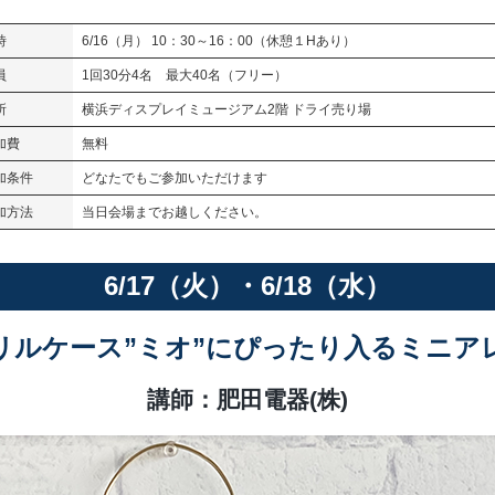
時
6/16（月） 10：30～16：00（休憩１Hあり）
員
1回30分4名 最大40名（フリー）
所
横浜ディスプレイミュージアム2階 ドライ売り場
加費
無料
加条件
どなたでもご参加いただけます
加方法
当日会場までお越しください。
6/17（火）・6/18（水）
リルケース”ミオ”にぴったり入るミニア
講師：肥田電器(株)