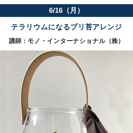
ションアイテム
6/16（月）
お問い合わせ
テラリウムになるプリ苔アレンジ
講師：モノ・インターナショナル（株）
OFFICIAL SNS