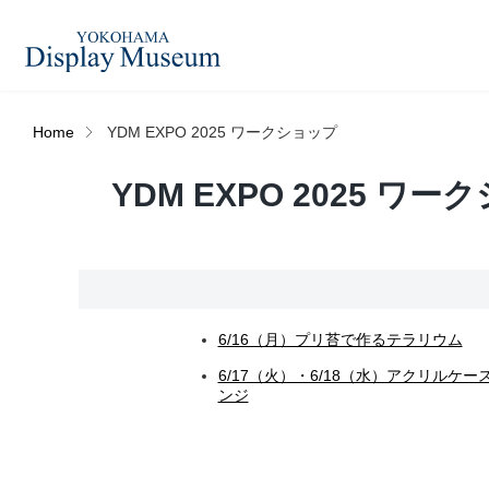
Home
YDM EXPO 2025 ワークショップ
造花（アーティフィシャ
YDM EXPO 2025 ワ
フェイクグ
ルフラワー）
ログイン・会員登録
プリザーブドフラワー
ドライフラ
オンラインストア
6/16（月）プリ苔で作るテラリウム
ディスプレ
6/17（火）・6/18（水）アクリルケ
ラッピング・梱包資材
ベルティキ
ンジ
リンク
JDCA(ディスプレイスクール)
その他
アウトレッ