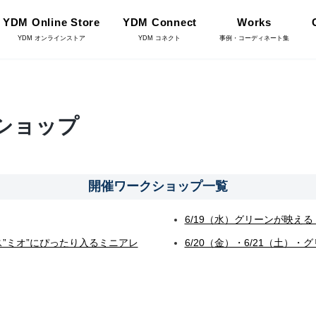
YDM Online Store
YDM Connect
Works
YDM オンラインストア
YDM コネクト
事例・コーディネート集
インテリアグリーン（鉢
ークショップ
リーン
物・樹木）
フラワーベース・鉢カバ
ワー
開催ワークショップ一覧
ー
YDM Connect
6/19（水）グリーンが映え
イキット・ノ
ース”ミオ”にぴったり入るミニアレ
6/20（金）・6/21（土）
ハロウィン雑貨
ット
ディスプレイ/デコレー
店舗情報・営業日
トアイテム