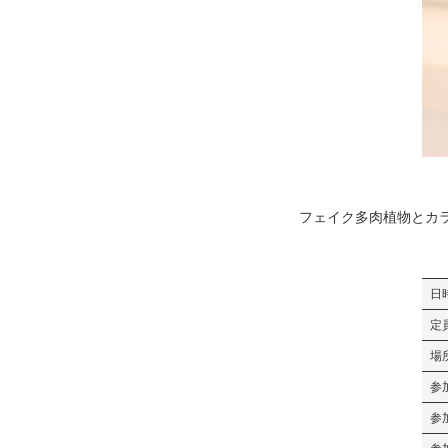
フェイク多肉植物とカ
日
定
場
参
参