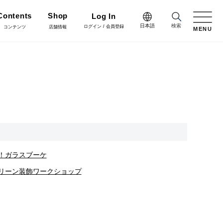
Contents
Shop
Log In
日本語
検索
ログイン / 会員登録
コンテンツ
店舗情報
MENU
日本語
Green
English
施工・グリーン
樹木用鉢
アレンジ/贈答用/完成品
中文简体
Coordinate
コーディネート
花資材
リボン
会員登録・取引申請
Flower Design
る！ガラスブーケ
フラワーデザイン
・グリーン装飾ワークショップ
クリスマス雑貨
正月雑貨
Staff blog
スタッフブログ
会社情報
家具
什器・スタンド・ベース