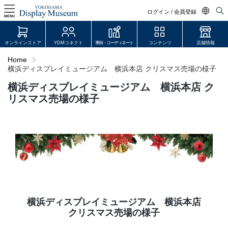
ログイン / 会員登録
MENU
日本語
オンラインストア
YDMコネクト
事例・コーディネート
コンテンツ
店舗情報
English
Home
横浜ディスプレイミュージアム 横浜本店 クリスマス売場の様子
中文简体
横浜ディスプレイミュージアム 横浜本店 ク
ログイン・会員登録
リスマス売場の様子
オンラインストア
YDM Connect
会員登録・取引申請
リンク
横浜ディスプレイミュージアム 横浜本店
クリスマス売場の様子
JDCA(ディスプレイスクール)