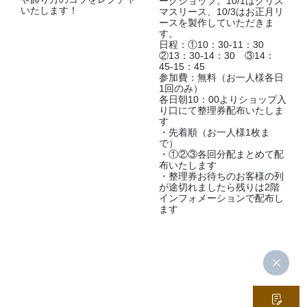
ークショップ。10/1はクリス
いたします！
マスリース、10/3はお正月リ
ースを製作していただきま
す。
日程：①10：30-11：30
②13：30-14：30 ③14：
45-15：45
参加費：無料（お一人様各日
1回のみ）
各日朝10：00よりショップ入
り口にて整理券配布いたしま
す
・先着順（お一人様1枚ま
で）
・①②③各回分配まとめて配
布いたします
・整理券お待ちのお客様の列
が途切れましたら残りは2階
インフォメーションで配布し
ます