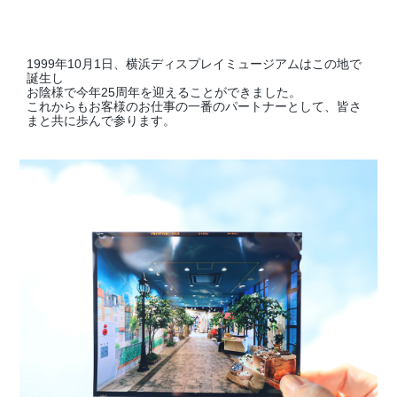
店舗情報・営業日
1999年10月1日、横浜ディスプレイミュージアムはこの地で
会社情報
誕生し
お陰様で今年25周年を迎えることができました。
これからもお客様のお仕事の一番のパートナーとして、皆さ
採用情報
まと共に歩んで参ります。
お問い合わせ
プライバシーポリシー
OFFICIAL SNS