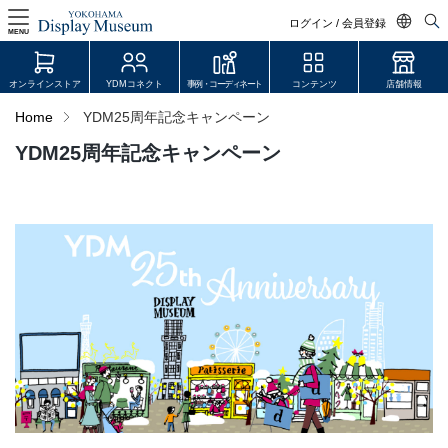
ログイン / 会員登録
MENU
日本語
オンラインストア
YDMコネクト
事例・コーディネート
コンテンツ
店舗情報
English
Home
YDM25周年記念キャンペーン
中文简体
YDM25周年記念キャンペーン
ログイン・会員登録
オンラインストア
YDM Connect
会員登録・取引申請
リンク
JDCA(ディスプレイスクール)