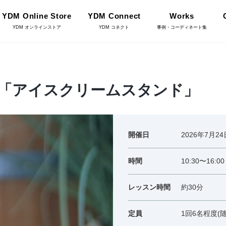
YDM Online Store
YDM Connect
Works
YDM オンラインストア
YDM コネクト
事例・コーディネート集
インテリアグリーン（鉢
「アイスクリームスタンド」
リーン
物・樹木）
フラワーベース・鉢カバ
ワー
開催日
2026年7月2
ー
YDM Connect
時間
10:30〜16
イキット・ノ
ハロウィン雑貨
ット
レッスン時間
約30分
定員
1回6名程度(
ディスプレイ/デコレー
店舗情報・営業日
トアイテム