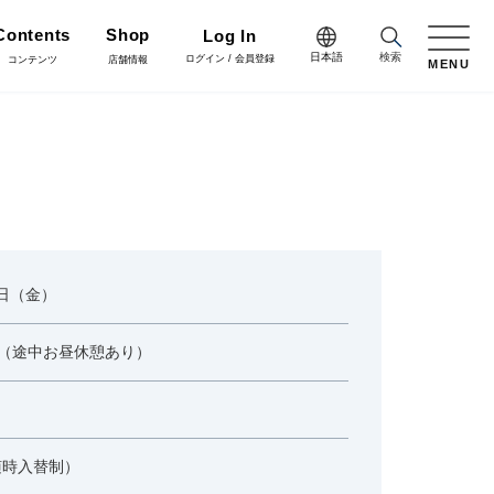
Contents
Shop
Log In
日本語
検索
ログイン / 会員登録
コンテンツ
店舗情報
MENU
日本語
Green
English
施工・グリーン
樹木用鉢
アレンジ/贈答用/完成品
中文简体
Coordinate
コーディネート
花資材
リボン
4日（金）
会員登録・取引申請
Flower Design
:00（途中お昼休憩あり）
フラワーデザイン
クリスマス雑貨
正月雑貨
Staff blog
スタッフブログ
随時入替制）
会社情報
家具
什器・スタンド・ベース