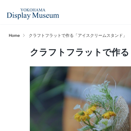
Home
クラフトフラットで作る「アイスクリームスタンド」
造花（アーティフィシャ
クラフトフラットで作る
フェイクグ
ルフラワー）
ログイン・会員登録
プリザーブドフラワー
ドライフラ
オンラインストア
ディスプレ
ラッピング・梱包資材
ベルティキ
リンク
JDCA(ディスプレイスクール)
その他
アウトレッ