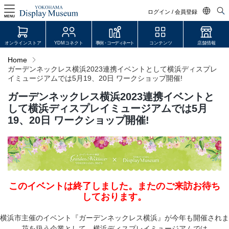
ログイン / 会員登録
MENU
日本語
オンラインストア
YDMコネクト
事例・コーディネート
コンテンツ
店舗情報
English
Home
ガーデンネックレス横浜2023連携イベントとして横浜ディスプレ
中文简体
イミュージアムでは5月19、20日 ワークショップ開催!
ログイン・会員登録
ガーデンネックレス横浜2023連携イベントと
オンラインストア
して横浜ディスプレイミュージアムでは5月
19、20日 ワークショップ開催!
YDM Connect
会員登録・取引申請
このイベントは終了しました。またのご来訪お待ち
しております。
リンク
JDCA(ディスプレイスクール)
横浜市主催のイベント『ガーデンネックレス横浜』が今年も開催されま
花を扱う企業として、横浜ディスプレイミュージアムでは
