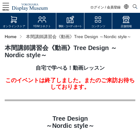
ログイン / 会員登録
MENU
日本語
オンラインストア
YDMコネクト
事例・コーディネート
コンテンツ
店舗情報
English
Home
本間講師講習会《動画》Tree Design ～Nordic style～
中文简体
本間講師講習会《動画》Tree Design ～
ログイン・会員登録
Nordic style～
オンラインストア
自宅で学べる！動画レッスン
このイベントは終了しました。またのご来訪お待ち
YDM Connect
しております。
会員登録・取引申請
Tree Design
リンク
～Nordic style～
JDCA(ディスプレイスクール)