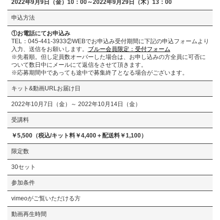
2022年9月9日（金）10：00～2022年9月29日（木）13：00
申込方法
①お電話にてお申込み
TEL：045-441-3933②WEBでお申込み受付期間に下記の申込フォームより
入力、送信をお願いします。
ブルー会員限定：受付フォーム
※先着順。但し定員数オーバーした場合は、お申し込みの方全員に可否に
ついて数日中にメールにて返信をさせて頂きます。
※応募期間中であっても途中で募集終了となる場合がございます。
キット&動画URLお届け日
2022年10月7日（金）～ 2022年10月14日（金）
受講料
￥5,500（税込/キット料￥4,400＋配送料￥1,100）
限定数
30セット
参加条件
vimeoがご覧いただける方
動画再生時間