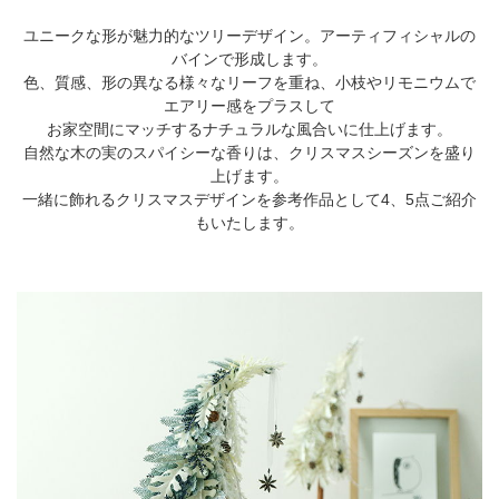
店舗情報・営業日
ユニークな形が魅力的なツリーデザイン。アーティフィシャルの
バインで形成します。
会社情報
色、質感、形の異なる様々なリーフを重ね、小枝やリモニウムで
エアリー感をプラスして
お家空間にマッチするナチュラルな風合いに仕上げます。
採用情報
自然な木の実のスパイシーな香りは、クリスマスシーズンを盛り
上げます。
お問い合わせ
一緒に飾れるクリスマスデザインを参考作品として4、5点ご紹介
もいたします。
プライバシーポリシー
OFFICIAL SNS