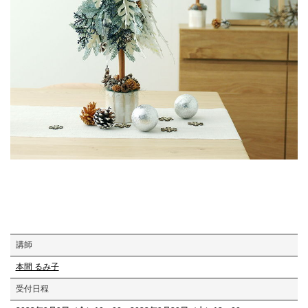
講師
本間 るみ子
受付日程