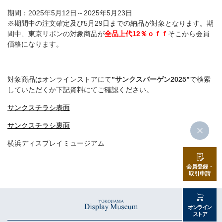
店舗情報・営業日
期間：2025年5月12日～2025年5月23日
※期間中の注文確定及び5月29日までの納品が対象となります。期
間中、東京リボンの対象商品が
全品上代12％ｏｆｆ
そこから会員
会社情報
価格になります。
採用情報
対象商品はオンラインストアにて
”サンクスバーゲン2025”
で検索
お問い合わせ
していただくか下記資料にてご確認ください。
サンクスチラシ表面
プライバシーポリシー
サンクスチラシ裏面
横浜ディスプレイミュージアム
OFFICIAL SNS
会員登録・
取引申請
オンライン
ストア