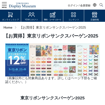
ログイン / 会員登録
MENU
日本語
オンラインストア
YDMコネクト
事例・コーディネート
コンテンツ
店舗情報
English
Home
【お買得】東京リボンサンクスバーゲン2025
中文简体
【お買得】東京リボンサンクスバーゲン2025
ログイン・会員登録
オンラインストア
YDM Connect
会員登録・取引申請
（画像以外にも対象商品あります。詳しくはページ下部をご確
認ください。）
リンク
東京リボンサンクスバーゲン2025
JDCA(ディスプレイスクール)