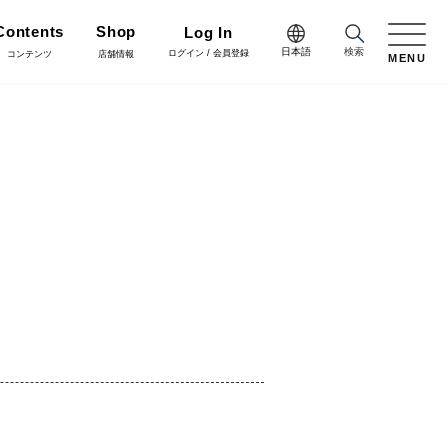
Contents
Shop
Log In
日本語
検索
ログイン / 会員登録
コンテンツ
店舗情報
MENU
日本語
Green
English
施工・グリーン
樹木用鉢
アレンジ/贈答用/完成品
中文简体
Coordinate
コーディネート
花資材
リボン
会員登録・取引申請
Flower Design
フラワーデザイン
クリスマス雑貨
正月雑貨
Staff blog
スタッフブログ
会社情報
家具
什器・スタンド・ベース