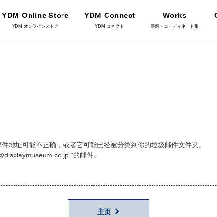
YDM Online Store
YDM Connect
Works
YDM オンラインストア
YDM コネクト
事例・コーディネート集
インテリアグリーン（鉢
リーン
物・樹木）
。
フラワーベース・鉢カバ
ワー
ー
YDM Connect
邮件地址可能不正确，或者它可能已经被分类到你的垃圾邮件文件夹。
aymuseum.co.jp “的邮件。
イキット・ノ
ハロウィン雑貨
ット
ディスプレイ/デコレー
主页
店舗情報・営業日
トアイテム