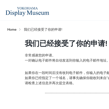
Home
我们已经接受了你的申请!
造花（アーティフィシャ
我们已经接受了你的申请!
フェイクグ
ルフラワー）
非常感谢您的申请。
ログイン・会員登録
一封确认电子邮件将自动发送到你输入的电子邮件地址
プリザーブドフラワー
ドライフラ
オンラインストア
如果你在一段时间后没有收到电子邮件，你输入的电子
如果你已经指定了一个域名，请事先确保你能收到来自”@displ
请检查上述信息并再次提交表格。
ディスプレ
ラッピング・梱包資材
ベルティキ
リンク
JDCA(ディスプレイスクール)
その他
アウトレッ