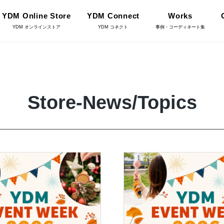
YDM Online Store
YDM Connect
Works
YDM オンラインストア
YDM コネクト
事例・コーディネート集
インテリアグリーン（鉢
リーン
物・樹木）
Store-News/Topics
フラワーベース・鉢カバ
ワー
ー
YDM Connect
イキット・ノ
ハロウィン雑貨
ット
ディスプレイ/デコレー
店舗情報・営業日
トアイテム