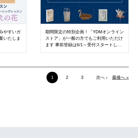
みやすいガ
期間限定の特別企画！「YDMオンライン
案いたしま
ストア」が一般の方でもご利用いただけ
ます 事前登録は6/1～受付スタートしま
す！！
1
2
3
次へ ›
最後へ »