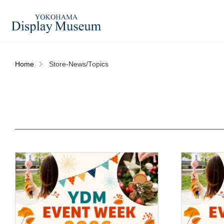
Home
Store-News/Topics
造花（アーティフィシャ
フェイクグ
ルフラワー）
ログイン・会員登録
プリザーブドフラワー
ドライフラ
オンラインストア
ディスプレ
ラッピング・梱包資材
ベルティキ
リンク
JDCA(ディスプレイスクール)
その他
アウトレッ