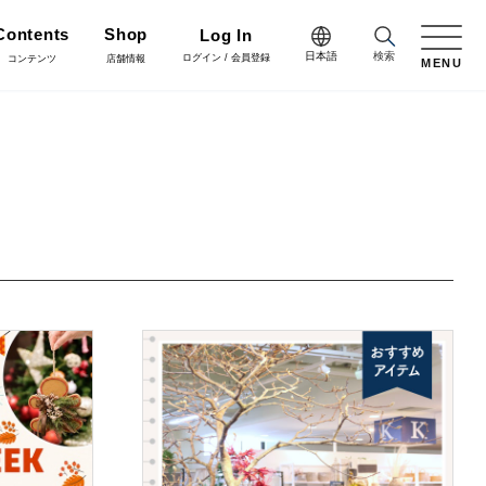
Contents
Shop
Log In
日本語
検索
ログイン / 会員登録
コンテンツ
店舗情報
MENU
日本語
Green
English
施工・グリーン
樹木用鉢
アレンジ/贈答用/完成品
中文简体
Coordinate
コーディネート
花資材
リボン
会員登録・取引申請
Flower Design
フラワーデザイン
クリスマス雑貨
正月雑貨
Staff blog
スタッフブログ
会社情報
家具
什器・スタンド・ベース