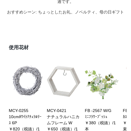
適です。
おすすめシーン: ちょっとしたお礼、ノベルティ、母の日ギフト
使用花材
MCY-0255
MCY-0421
FB -2567 W/G
FB 
10cmﾎﾜｲﾄﾅﾁｭﾗﾙﾘｰ
ナチュラルハニカ
ﾐﾆﾌﾗﾜｰﾌﾞｯｼｭ
ｶｽﾐ
ｽ 6P
ムフレーム W
￥380（税抜）/1
￥4
￥820（税抜）/1
￥650（税抜）/1
本
束