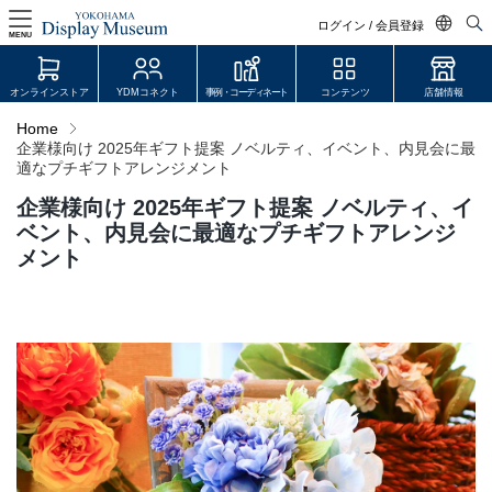
ログイン / 会員登録
MENU
日本語
オンラインストア
YDMコネクト
事例・コーディネート
コンテンツ
店舗情報
English
Home
企業様向け 2025年ギフト提案 ノベルティ、イベント、内見会に最
中文简体
適なプチギフトアレンジメント
ログイン・会員登録
企業様向け 2025年ギフト提案 ノベルティ、イ
オンラインストア
ベント、内見会に最適なプチギフトアレンジ
メント
YDM Connect
会員登録・取引申請
リンク
JDCA(ディスプレイスクール)