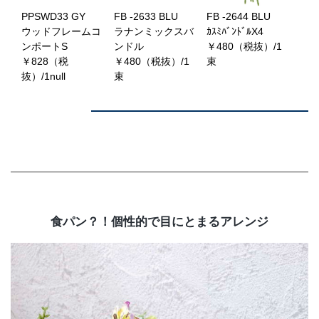
PPSWD33 GY
FB -2633 BLU
FB -2644 BLU
ウッドフレームコ
ラナンミックスバ
ｶｽﾐﾊﾞﾝﾄﾞﾙX4
ンポートS
ンドル
￥480（税抜）/1
￥828（税
￥480（税抜）/1
束
抜）/1null
束
食パン？！個性的で目にとまるアレンジ