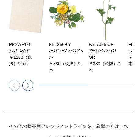
PPSWF140
FB -2569 Y
FA -7056 OR
FD 
ｱﾚﾝｼﾞｽﾀﾝﾄﾞ
ｵｰﾙﾄﾞﾛｰｽﾞﾐｯｸｽﾌﾞｯ
ﾌﾗｯﾌｨｰﾗﾅﾝｷｭﾗｽ
ｺﾝﾌｫ
￥1188（税
ｼｭ
OR
￥3
抜）/1null
￥380（税抜）/1
￥380（税抜）/1
本
本
本
その他の贈答用アレンジメントラインをご希望の方はこち