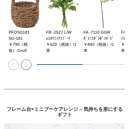
PFOSG181
FB -2527 L/W
FA -7110 GGR
FG 
SG-181
ﾑｽｶﾘﾐｯｸｽﾌﾞｰｹ
ﾎﾟﾗﾆｴﾎﾟﾝﾎﾟﾝﾛｰｽﾞ
ﾗｽﾞ
￥790（税
￥620（税抜）/1
￥840（税抜）/1
￥5
抜）/1null
束
本
本
フレーム台×ミニブーケアレンジ – 気持ちを形にする
ギフト