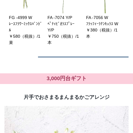
FG -4999 W
FA -7074 Y/P
FA -7056 W
ﾚｰｽﾌﾗﾜｰﾐｯｸｽﾊﾞﾝﾄﾞ
ﾍﾟﾃｨﾋﾞｵﾗｽﾌﾟﾚｰ
ﾌﾗｯﾌｨｰﾗﾅﾝｷｭﾗｽ W
ﾙ
Y/P
￥380（税抜）/1
￥580（税抜）/1
￥750（税抜）/1
本
束
本
3,000円台ギフト
片手でおさまるまんまるかごアレンジ