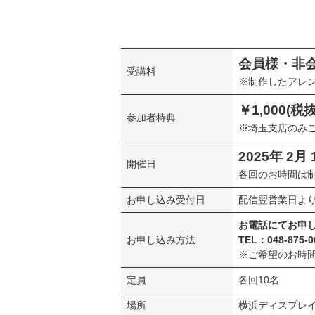
会員様・非
受講料
※制作したアレ
￥1,000(
参加者特典
※埼玉支店のみ
2025年 2月
開催日
各回のお時間は
お申し込み受付日
配信翌営業日よ
お電話にてお申
お申し込み方法
TEL：048-875-0
※ご希望のお時
定員
各回10名
場所
横浜ディスプレ