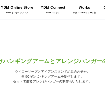
YDM Online Store
YDM Connect
Works
YDM オンラインストア
YDM コネクト
事例・コーディネート集
インテリアグリーン（鉢
リーン
物・樹木）
フラワーベース・鉢カバ
けハンギングアームとアレンジハンガー
ワー
ー
YDM Connect
ウィローリーズとアイアンスタンド組み合わせた、
壁掛けのハンギングアームを制作します。
イキット・ノ
セットで飾るアレンジハンガーの制作もいたします。
ハロウィン雑貨
ット
ディスプレイ/デコレー
店舗情報・営業日
トアイテム