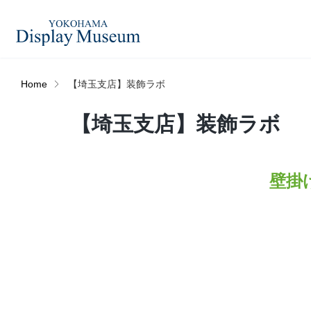
Home
【埼玉支店】装飾ラボ
造花（アーティフィシャ
【埼玉支店】装飾ラボ
フェイクグ
ルフラワー）
ログイン・会員登録
壁掛
プリザーブドフラワー
ドライフラ
オンラインストア
ディスプレ
ラッピング・梱包資材
ベルティキ
リンク
JDCA(ディスプレイスクール)
その他
アウトレッ