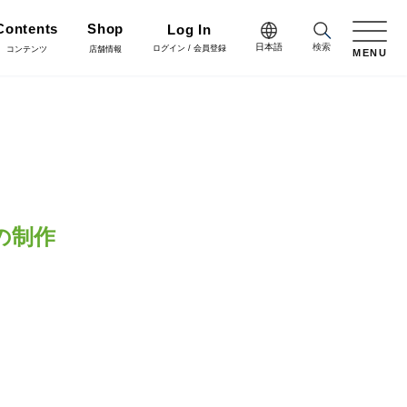
Contents
Shop
Log In
日本語
検索
ログイン / 会員登録
コンテンツ
店舗情報
MENU
日本語
Green
English
施工・グリーン
樹木用鉢
アレンジ/贈答用/完成品
中文简体
Coordinate
コーディネート
の制作
花資材
リボン
会員登録・取引申請
Flower Design
フラワーデザイン
クリスマス雑貨
正月雑貨
Staff blog
スタッフブログ
会社情報
家具
什器・スタンド・ベース