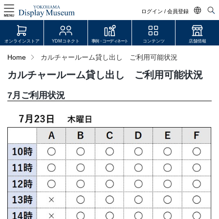
ログイン / 会員登録
MENU
日本語
オンラインストア
YDMコネクト
事例・コーディネート
コンテンツ
店舗情報
English
Home
カルチャールーム貸し出し ご利用可能状況
中文简体
カルチャールーム貸し出し ご利用可能状況
ログイン・会員登録
7月ご利用状況
オンラインストア
YDM Connect
会員登録・取引申請
リンク
JDCA(ディスプレイスクール)