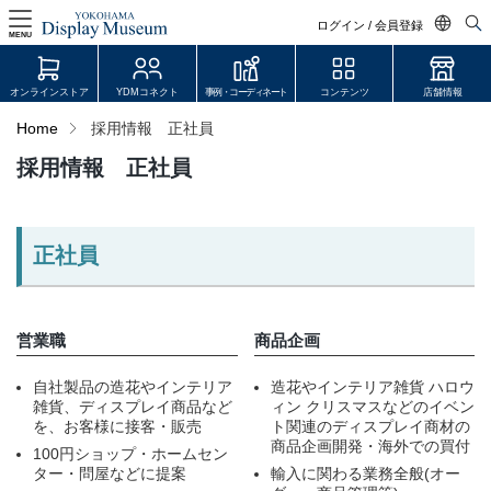
ログイン / 会員登録
MENU
日本語
オンラインストア
YDMコネクト
事例・コーディネート
コンテンツ
店舗情報
English
Home
採用情報 正社員
中文简体
採用情報 正社員
ログイン・会員登録
オンラインストア
正社員
YDM Connect
会員登録・取引申請
営業職
商品企画
自社製品の造花やインテリア
造花やインテリア雑貨 ハロウ
雑貨、ディスプレイ商品など
ィン クリスマスなどのイベン
リンク
を、お客様に接客・販売
ト関連のディスプレイ商材の
商品企画開発・海外での買付
100円ショップ・ホームセン
JDCA(ディスプレイスクール)
ター・問屋などに提案
輸入に関わる業務全般(オー