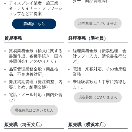
ダー、商品管理等)
ディスプレイ業者・施工業
店舗情報・営業日
者・デザイナー・フラワーシ
ョップなどに提案
会社情報
現在募集はございません
詳細はこちら
採用情報
貿易事務
経理事務（準社員）
お問い合わせ
貿易業務全般（輸入に関する
経理業務全般（伝票処理、会
書類作成、各種手続き、国内
計ソフト入力、請求書発行な
外関係会社とのやりとり）
ど）
プライバシーポリシー
品質管理業務全般（商品検
電話・来客対応、その他庶務
品、不良改善対応）
業務
発注納期管理（発注調整、内
未経験者歓迎！丁寧に指導し
容まとめ、納期交渉）
ます。
OFFICIAL SNS
電話・メール対応（国内外含
現在募集はございません
む）
現在募集はございません
販売職（埼玉支店）
販売職（横浜本店）