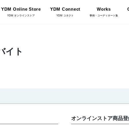
YDM Online Store
YDM Connect
Works
YDM オンラインストア
YDM コネクト
事例・コーディネート集
インテリアグリーン（鉢
バイト
リーン
物・樹木）
フラワーベース・鉢カバ
ワー
ー
YDM Connect
イキット・ノ
ハロウィン雑貨
ット
オンラインストア商品登
ディスプレイ/デコレー
店舗情報・営業日
トアイテム