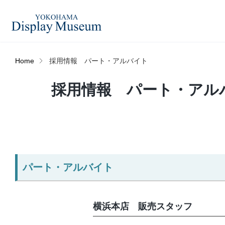
Home
採用情報 パート・アルバイト
造花（アーティフィシャ
採用情報 パート・アル
フェイクグ
ルフラワー）
ログイン・会員登録
プリザーブドフラワー
ドライフラ
オンラインストア
パート・アルバイト
ディスプレ
ラッピング・梱包資材
ベルティキ
リンク
横浜本店 販売スタッフ
JDCA(ディスプレイスクール)
その他
アウトレッ