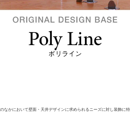
のなかにおいて壁面・天井デザインに求められるニーズに対し装飾に特