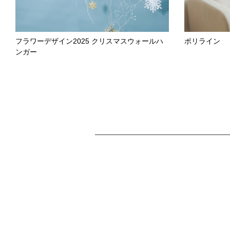
フラワーデザイン2025 クリスマスウォールハ
ポリライン
ンガー