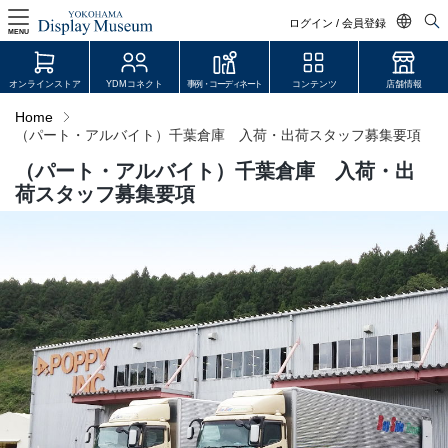
ログイン / 会員登録
MENU
日本語
オンラインストア
YDMコネクト
事例・コーディネート
コンテンツ
店舗情報
English
Home
（パート・アルバイト）千葉倉庫 入荷・出荷スタッフ募集要項
中文简体
（パート・アルバイト）千葉倉庫 入荷・出
ログイン・会員登録
荷スタッフ募集要項
オンラインストア
YDM Connect
会員登録・取引申請
リンク
JDCA(ディスプレイスクール)