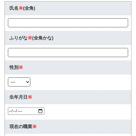
氏名
※
(全角)
ふりがな
※
(全角かな)
性別
※
生年月日
※
現在の職業
※