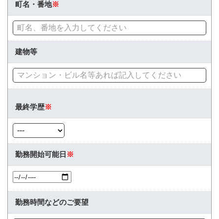
町名・番地
※
建物等
最終学歴
※
勤務開始可能日
※
勤務時間などのご要望