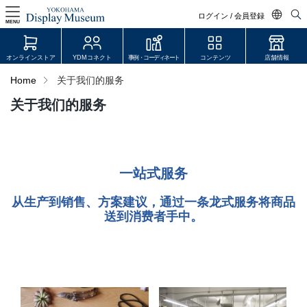
ログイン / 会員登録
MENU
日本語
オンラインストア
YDMコネクト
事例・コーディネート
コンテンツ
店舗情報
English
Home
关于我们的服务
中文简体
关于我们的服务
ログイン・会員登録
オンラインストア
一站式服务
YDM Connect
从生产到销售、方案建议，通过一条龙式服务将商品
会員登録・取引申請
送到消费者手中。
リンク
JDCA(ディスプレイスクール)