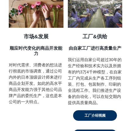
店舗情報・営業日
会社情報
採用情報
市场&发展
工厂&供给
顺应时代变化的商品开发能
由自家工厂进行高质量生产
お問い合わせ
力
我们运用自家公司超过30年的
プライバシーポリシー
对时代需求、消费者的想法进
生产经验和技术实力以及所拥
行彻底的市场调查，通过公司
有的约3万4千种模型，在自家
内外的日本顶级设计师来进行
工厂内完成从生产各工序到组
商品企划开发。如此的高水平
装、打包、包装制作、印刷的
OFFICIAL SNS
商品开发能力强于其他公司品
全流程工作。我们推进生产设
牌产品的委托生产，这也是本
备的自动化，可以在短交期内
公司的一大特点。
提供高质量商品。
工厂介绍视频