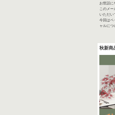
お世話に
このメー
いただい
採用情報
今回はペ
ャルにつ
秋新商