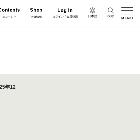
Contents
Shop
Log In
日本語
検索
ログイン / 会員登録
コンテンツ
店舗情報
MENU
日本語
Green
English
施工・グリーン
樹木用鉢
アレンジ/贈答用/完成品
中文简体
Coordinate
コーディネート
花資材
リボン
025年12
会員登録・取引申請
Flower Design
フラワーデザイン
クリスマス雑貨
正月雑貨
Staff blog
スタッフブログ
会社情報
家具
什器・スタンド・ベース