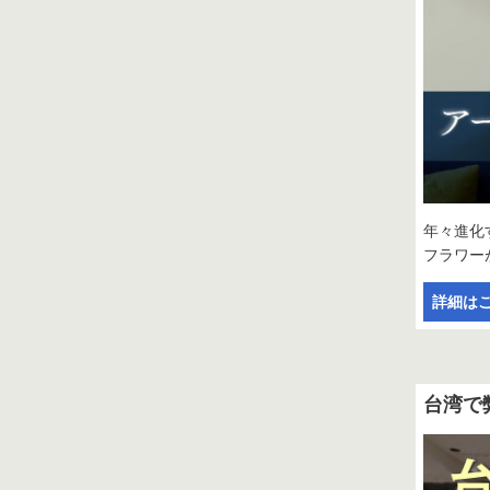
年々進化
フラワー
詳細は
台湾で