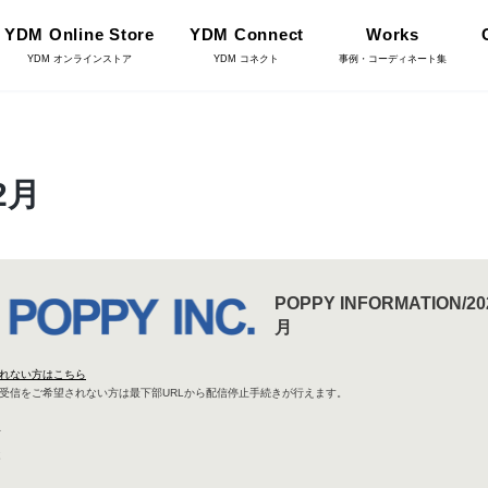
YDM Online Store
YDM Connect
Works
YDM オンラインストア
YDM コネクト
事例・コーディネート集
インテリアグリーン（鉢
2月
リーン
物・樹木）
フラワーベース・鉢カバ
ワー
ー
POPPY INFORMATION/2
YDM Connect
月
イキット・ノ
れない方はこちら
ハロウィン雑貨
ット
受信をご希望されない方は最下部URLから配信停止手続きが行えます。
}
様
ディスプレイ/デコレー
店舗情報・営業日
トアイテム