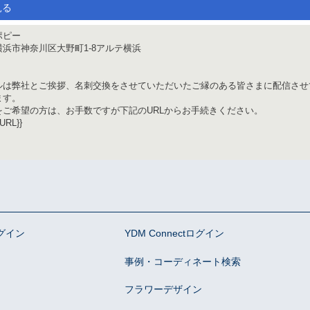
見る
ポピー
浜市神奈川区大野町1-8アルテ横浜
ルは弊社とご挨拶、名刺交換をさせていただいたご縁のある皆さまに配信させ
ます。
をご希望の方は、お手数ですが下記のURLからお手続きください。
RL}}
グイン
YDM Connectログイン
事例・コーディネート検索
フラワーデザイン