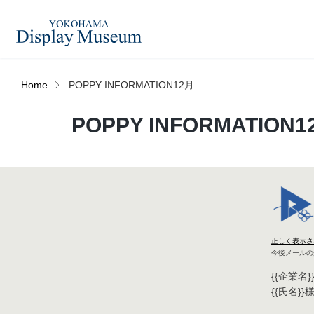
Home
POPPY INFORMATION12月
造花（アーティフィシャ
POPPY INFORMATION1
フェイクグ
ルフラワー）
ログイン・会員登録
プリザーブドフラワー
ドライフラ
オンラインストア
ディスプレ
正しく表示さ
ラッピング・梱包資材
ベルティキ
今後メールの
リンク
{{企業名}
{{氏名}}
JDCA(ディスプレイスクール)
その他
アウトレッ