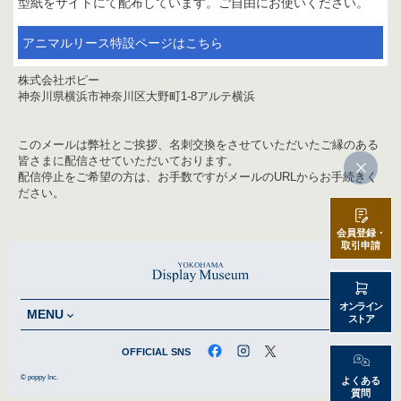
型紙をサイトにて配布しています。ご自由にお使いください。
アニマルリース特設ページはこちら
株式会社ポピー
神奈川県横浜市神奈川区大野町1-8アルテ横浜
このメールは弊社とご挨拶、名刺交換をさせていただいたご縁のある
皆さまに配信させていただいております。
配信停止をご希望の方は、お手数ですがメールのURLからお手続きく
ださい。
会員登録・
取引申請
オンライン
MENU
ストア
OFFICIAL SNS
© poppy Inc.
よくある
質問