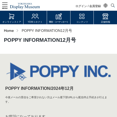
ログイン / 会員登録
MENU
日本語
オンラインストア
YDMコネクト
事例・コーディネート
コンテンツ
店舗情報
English
Home
POPPY INFORMATION12月号
中文简体
POPPY INFORMATION12月号
ログイン・会員登録
オンラインストア
YDM Connect
会員登録・取引申請
POPPY INFORMATION/2024年12月
今後メールの受信をご希望されない方はメール最下部URLから配信停止手続きが行えま
リンク
す。
JDCA(ディスプレイスクール)
お世話になっております。