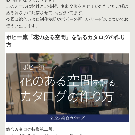
このメールは弊社とご挨拶、名刺交換をさせていただいたご縁の
店舗情報・営業日
ある皆さまに配信させていただいてます。
今回は総合カタロ制作秘話やポピーの新しいサービスについてお
会社情報
伝えいたします。
採用情報
ポピー流「花のある空間」を語るカタログの作り
方
お問い合わせ
プライバシーポリシー
OFFICIAL SNS
総合カタログ特集第二段。