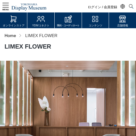
ログイン / 会員登録
MENU
日本語
オンラインストア
YDMコネクト
事例・コーディネート
コンテンツ
店舗情報
English
Home
LIMEX FLOWER
中文简体
LIMEX FLOWER
ログイン・会員登録
オンラインストア
YDM Connect
会員登録・取引申請
リンク
JDCA(ディスプレイスクール)