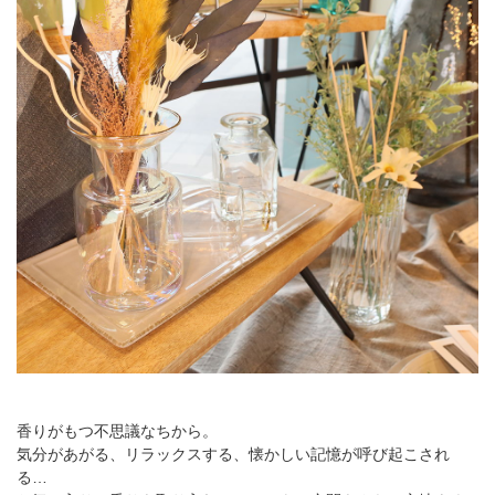
店舗情報・営業日
会社情報
採用情報
お問い合わせ
プライバシーポリシー
OFFICIAL SNS
香りがもつ不思議なちから。
気分があがる、リラックスする、懐かしい記憶が呼び起こされ
る…