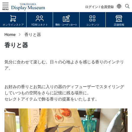
ログイン / 会員登録
MENU
日本語
オンラインストア
YDMコネクト
事例・コーディネート
コンテンツ
店舗情報
English
Home
香りと器
中文简体
香りと器
ログイン・会員登録
オンラインストア
気分に合わせて楽しむ。日々の心地よさを感じる香りのインテリ
ア。
YDM Connect
お好みの香りとお気に入りの器のディフューザーでスタイリング
会員登録・取引申請
していつもの空間をさらに記憶に残る場所に。
セレクトアイテムで飾る香りの提案をいたします。
リンク
JDCA(ディスプレイスクール)