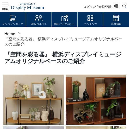
ログイン / 会員登録
MENU
日本語
オンラインストア
YDMコネクト
事例・コーディネート
コンテンツ
店舗情報
English
Home
『空間を彩る器』 横浜ディスプレイミュージアムオリジナルベー
中文简体
スのご紹介
ログイン・会員登録
『空間を彩る器』 横浜ディスプレイミュージ
オンラインストア
アムオリジナルベースのご紹介
YDM Connect
会員登録・取引申請
リンク
JDCA(ディスプレイスクール)