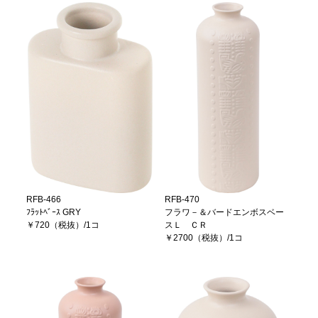
RFB-466
RFB-470
ﾌﾗｯﾄﾍﾞｰｽ GRY
フラワ－＆バードエンボスベー
￥720（税抜）/1コ
スＬ ＣＲ
￥2700（税抜）/1コ