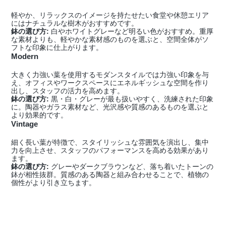
軽やか、リラックスのイメージを持たせたい食堂や休憩エリア
にはナチュラルな樹木がおすすめです。
鉢の選び方:
白やホワイトグレーなど明るい色がおすすめ。重厚
な素材よりも、軽やかな素材感のものを選ぶと、空間全体がソ
フトな印象に仕上がります。
Modern
大きく力強い葉を使用するモダンスタイルでは力強い印象を与
え、オフィスやワークスペースにエネルギッシュな空間を作り
出し、スタッフの活力を高めます。
鉢の選び方:
黒・白・グレーが最も扱いやすく、洗練された印象
に。陶器やガラス素材など、光沢感や質感のあるものを選ぶと
より効果的です。
Vintage
細く長い葉が特徴で、スタイリッシュな雰囲気を演出し、集中
力を向上させ、スタッフのパフォーマンスを高める効果があり
ます。
鉢の選び方:
グレーやダークブラウンなど、落ち着いたトーンの
鉢が相性抜群。質感のある陶器と組み合わせることで、植物の
個性がより引き立ちます。