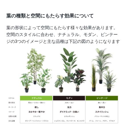
店舗情報・営業日
葉の種類と空間にもたらす効果について
会社情報
葉の形状によって空間にもたらす様々な効果があります。
空間のスタイルに合わせ、ナチュラル、モダン、ビンテー
採用情報
ジの3つのイメージと主な品種は下記の図のようになります
お問い合わせ
プライバシーポリシー
OFFICIAL SNS