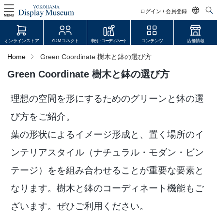
ログイン / 会員登録
MENU
日本語
オンラインストア
YDMコネクト
事例・コーディネート
コンテンツ
店舗情報
English
Home
Green Coordinate 樹木と鉢の選び方
中文简体
Green Coordinate 樹木と鉢の選び方
ログイン・会員登録
理想の空間を形にするためのグリーンと鉢の選
オンラインストア
び方をご紹介。
YDM Connect
葉の形状によるイメージ形成と、置く場所のイ
会員登録・取引申請
ンテリアスタイル（ナチュラル・モダン・ビン
テージ）をを組み合わせることが重要な要素と
リンク
なります。樹木と鉢のコーディネート機能もご
ざいます。ぜひご利用ください。
JDCA(ディスプレイスクール)