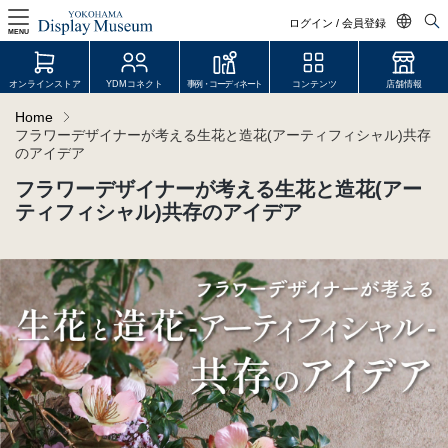
ログイン / 会員登録
MENU
日本語
オンラインストア
YDMコネクト
事例・コーディネート
コンテンツ
店舗情報
English
Home
フラワーデザイナーが考える生花と造花(アーティフィシャル)共存
中文简体
のアイデア
ログイン・会員登録
フラワーデザイナーが考える生花と造花(アー
オンラインストア
ティフィシャル)共存のアイデア
YDM Connect
会員登録・取引申請
リンク
JDCA(ディスプレイスクール)