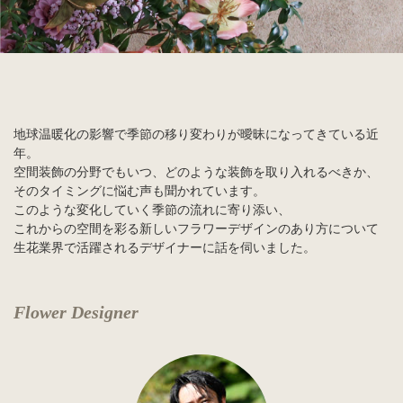
店舗情報・営業日
会社情報
採用情報
地球温暖化の影響で季節の移り変わりが曖昧になってきている近
お問い合わせ
年。
空間装飾の分野でもいつ、どのような装飾を取り入れるべきか、
そのタイミングに悩む声も聞かれています。
プライバシーポリシー
このような変化していく季節の流れに寄り添い、
これからの空間を彩る新しいフラワーデザインのあり方について
生花業界で活躍されるデザイナーに話を伺いました。
OFFICIAL SNS
Flower Designer