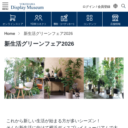
ログイン / 会員登録
MENU
日本語
オンラインストア
YDMコネクト
事例・コーディネート
コンテンツ
店舗情報
English
Home
新生活グリーンフェア2026
中文简体
新生活グリーンフェア2026
ログイン・会員登録
オンラインストア
YDM Connect
会員登録・取引申請
リンク
これから新しい生活が始まる方が多いシーズン！
JDCA(ディスプレイスクール)
そんな新生活に向けて横浜ディスプレイミュージアムで大