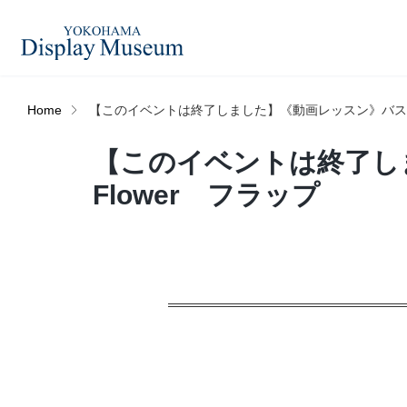
Home
【このイベントは終了しました】《動画レッスン》バスケッ
造花（アーティフィシャ
【このイベントは終了し
フェイクグ
ルフラワー）
Flower フラップ
ログイン・会員登録
プリザーブドフラワー
ドライフラ
オンラインストア
ディスプレ
ラッピング・梱包資材
ベルティキ
リンク
JDCA(ディスプレイスクール)
その他
アウトレッ