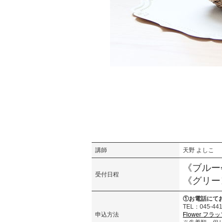
講師
天野 よしこ
《ブルー会
受付日程
《グリーン
①お電話にて
TEL：045
申込方法
Flower フラ