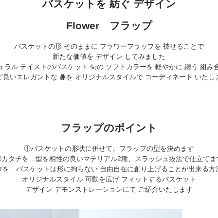
ションアイテム
バスケットを 紡ぐ デザイン
Flower フラップ
お問い合わせ
バスケットの形 そのままに フラワーフラップを 被せることで
新たな価値を デザイン してみました
ュラル テイストのバスケット 旬の ソフトカラーを 軽やかに 纏う 組み
OFFICIAL SNS
ど良いエレガントな 趣を オリジナルスタイルで コーディネート いたし
フラップのポイント
①バスケットの形状に併せて、フラップの型を決めます
②カタチを…型を相性の良いマテリアル2種、スラッシュ抜法で仕立てま
タを…バスケットは形に拘らない 自由自在に創り上げることが出来る方
オリジナルスタイル 可動を広げ フィットするバスケット
デザイン デモンストレーションにて ご紹介いたします