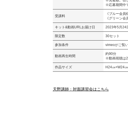
※先着順。但
※応募期間中
《ブルー会員様》
受講料
《グリーン会員
キット&動画URLお届け日
2023年5月2
限定数
30セット
参加条件
vimeoがご
約90分
動画再生時間
※動画視聴は2
作品サイズ
H24㎝×W24㎝
天野講師：対面講習会はこちら