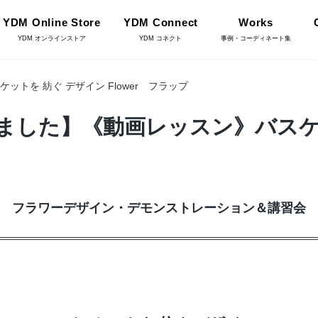
YDM Online Store
YDM Connect
Works
YDM オンラインストア
YDM コネクト
事例・コーディネート集
トを 紡ぐ デザイン Flower フラップ
インテリアグリーン（鉢
ました】《動画レッスン》バスケ
リーン
物・樹木）
フラワーベース・鉢カバ
ワー
ー
フラワーデザイン・デモンストレーション＆講習会
YDM Connect
イキット・ノ
ハロウィン雑貨
ット
ディスプレイ/デコレー
店舗情報・営業日
トアイテム