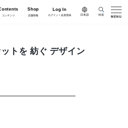
Contents
Shop
Log In
日本語
検索
ログイン / 会員登録
コンテンツ
店舗情報
MENU
日本語
Green
English
施工・グリーン
ットを 紡ぐ デザイン
樹木用鉢
アレンジ/贈答用/完成品
中文简体
Coordinate
コーディネート
花資材
リボン
会員登録・取引申請
Flower Design
フラワーデザイン
クリスマス雑貨
正月雑貨
Staff blog
スタッフブログ
会社情報
家具
什器・スタンド・ベース