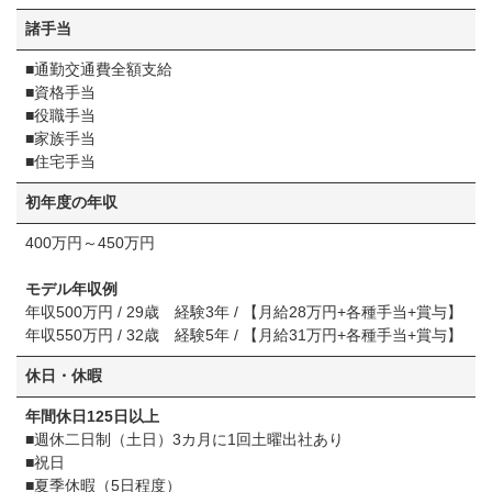
諸⼿当
■通勤交通費全額⽀給
■資格⼿当
■役職⼿当
■家族⼿当
■住宅⼿当
初年度の年収
400万円～450万円
モデル年収例
年収500万円 / 29歳 経験3年 / 【月給28万円+各種手当+賞与】
年収550万円 / 32歳 経験5年 / 【月給31万円+各種手当+賞与】
休⽇・休暇
年間休⽇125⽇以上
■週休⼆⽇制（⼟⽇）3カ⽉に1回⼟曜出社あり
■祝⽇
■夏季休暇（5⽇程度）