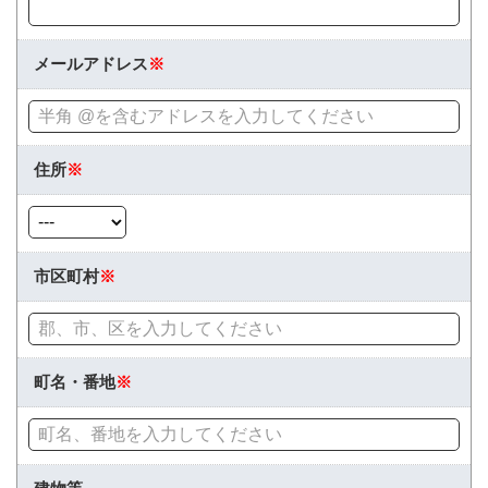
メールアドレス
※
住所
※
市区町村
※
町名・番地
※