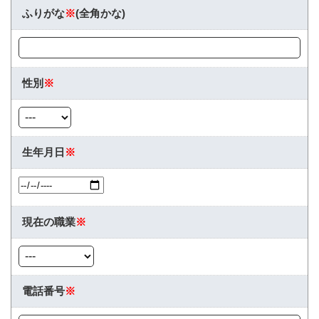
ふりがな
※
(全角かな)
性別
※
生年月日
※
現在の職業
※
電話番号
※