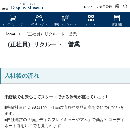
ログイン / 会員登録
MENU
日本語
オンラインストア
YDMコネクト
事例・コーディネート
コンテンツ
店舗情報
English
Home
（正社員）リクルート 営業
中文简体
（正社員）リクルート 営業
ログイン・会員登録
オンラインストア
YDM Connect
入社後の流れ
会員登録・取引申請
未経験でも安⼼してスタートできる体制が整っています!
■先輩社員によるOJTで、仕事の流れや商品知識を⾝につけていき
リンク
ます。
■⾃社運営の「横浜ディスプレイミュージアム」で商品やコーディ
JDCA(ディスプレイスクール)
ネート例をいつでも⾒られます。