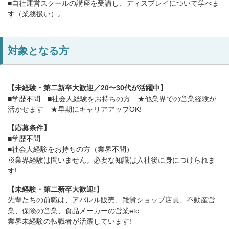
■⾃社運営スクールの講座を受講し、ディスプレイについて学べま
店舗情報・営業日
す（業務扱い）。
会社情報
対象となる方
採用情報
お問い合わせ
【未経験・第⼆新卒⼤歓迎／20〜30代が活躍中】
■学歴不問 ■社会⼈経験をお持ちの⽅ ★他業界での営業経験が
活かせます ★早期にキャリアアップOK!
プライバシーポリシー
【応募条件】
■学歴不問
■社会⼈経験をお持ちの⽅（業界不問）
OFFICIAL SNS
※業界経験は問いません。必要な知識は⼊社後に⾝につけられま
す!
【未経験・第⼆新卒⼤歓迎!】
先輩たちの前職は、アパレル販売、雑貨ショップ店員、不動産営
業、保険の営業、⾷品メーカーの営業etc.
業界未経験の転職者が活躍しています!