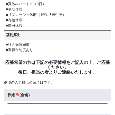
■夏休みパートⅡ（3⽇）
■冬期休暇
■リフレッシュ休暇（1年に3⽇付与）
■有給休暇
■慶弔休暇
福利厚⽣
■社会保険完備
■退職⾦制度あり
応募希望の方は下記の必要情報をご記入の上、ご応募
ください。
後日、担当の者よりご連絡いたします。
※印の入力欄は必須項目です。
氏名
※
(全角)