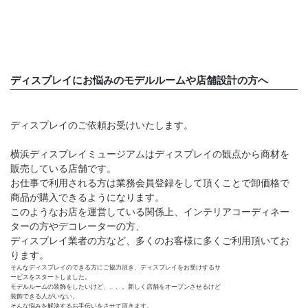
店舗情報・営業日
会社情報
ディスプレイにお悩みのモデルルームや店舗設計の方へ
採用情報
お問い合わせ
ディスプレイのご依頼お受けいたします。
プライバシーポリシー
横浜ディスプレイミュージアムはディスプレイの観点から商材を
販売している店舗です。
お仕事で利用される方は業務会員登録をして頂くことで卸価格で
商品が購入できるようになります。
OFFICIAL SNS
このようなお店を運営している関係上、インテリアコーディネー
ターの方やデコレーターの方、
ディスプレイ業者の方など、多くのお客様に多くご利用頂いてお
ります。
そんなディスプレイのできる方にご協力頂き、ディスプレイをお受けするサ
ービスをスタートしました。
モデルルームの装飾をしたいけど、、、。新しく店舗をオープンさせるけど
装飾できる人がいない。
そんな悩みを解決するお手伝いをさせて頂きます。