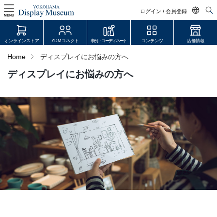
ログイン / 会員登録
MENU
日本語
オンラインストア
YDMコネクト
事例・コーディネート
コンテンツ
店舗情報
English
Home
ディスプレイにお悩みの方へ
中文简体
ディスプレイにお悩みの方へ
ログイン・会員登録
オンラインストア
YDM Connect
会員登録・取引申請
リンク
JDCA(ディスプレイスクール)