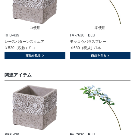
コ使用
本使用
RFB-439
FA -7630 BLU
レースパターンスクエア
モッコウバラスプレー
￥520（税抜）/1コ
￥680（税抜）/1本
商品を見る
商品を見る
関連アイテム
RFB-439
FA -7630 BLU