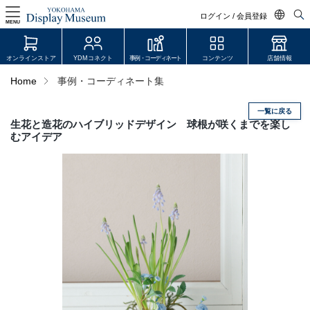
ログイン / 会員登録
MENU
日本語
オンラインストア
YDMコネクト
事例・コーディネート
コンテンツ
店舗情報
English
Home
事例・コーディネート集
中文简体
一覧に戻る
ログイン・会員登録
生花と造花のハイブリッドデザイン 球根が咲くまでを楽し
むアイデア
オンラインストア
YDM Connect
会員登録・取引申請
リンク
JDCA(ディスプレイスクール)