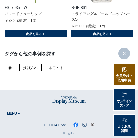
FS -7935 W
RGB-861
パレードチューリップ
トライアングルゴールドエッジベー
スS
￥780（税抜）/1本
￥3500（税抜）/1コ
商品を見る
商品を見る
タグから他の事例を探す
春
投げ入れ
ホワイト
会員登録・
取引申請
オンライン
ストア
MENU
OFFICIAL SNS
よくある
質問
© popy Inc.