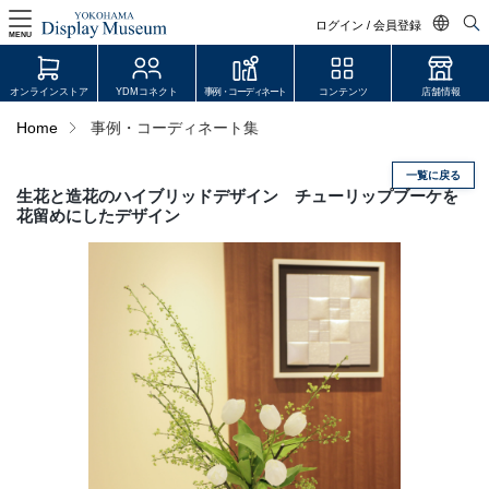
ログイン / 会員登録
MENU
日本語
オンラインストア
YDMコネクト
事例・コーディネート
コンテンツ
店舗情報
English
Home
事例・コーディネート集
中文简体
一覧に戻る
ログイン・会員登録
生花と造花のハイブリッドデザイン チューリップブーケを
花留めにしたデザイン
オンラインストア
YDM Connect
会員登録・取引申請
リンク
JDCA(ディスプレイスクール)