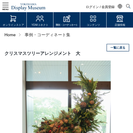
ログイン / 会員登録
MENU
日本語
オンラインストア
YDMコネクト
事例・コーディネート
コンテンツ
店舗情報
English
Home
事例・コーディネート集
中文简体
一覧に戻る
ログイン・会員登録
クリスマスツリーアレンジメント 大
オンラインストア
YDM Connect
会員登録・取引申請
リンク
JDCA(ディスプレイスクール)