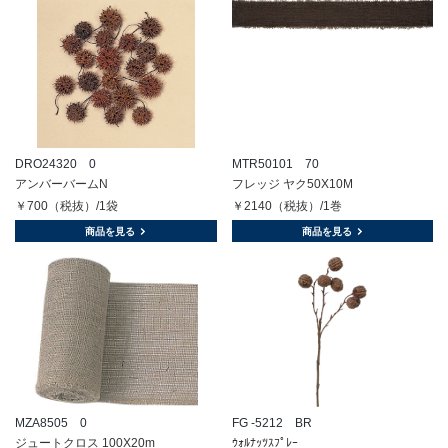
DRO24320 0
MTR50101 70
アンバーバームN
フレッジ ヤク50X10M
￥700（税抜）/1袋
￥2140（税抜）/1巻
商品を見る
商品を見る
MZA8505 0
FG -5212 BR
ジュートクロス 100X20m
ｳｫﾙﾅｯﾂｽﾌﾟﾚｰ