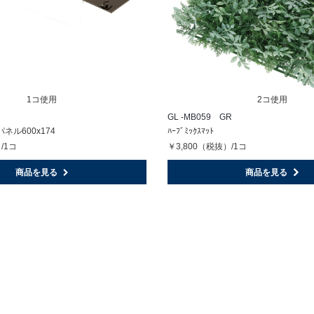
1コ使用
2コ使用
GL -MB059 GR
ル600x174
ﾊｰﾌﾞﾐｯｸｽﾏｯﾄ
/1コ
￥3,800（税抜）/1コ
商品を見る
商品を見る