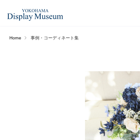
Home
事例・コーディネート集
造花（アーティフィシャ
フェイクグ
ルフラワー）
ログイン・会員登録
フラワーベ
ドライフラワー
ー
オンラインストア
コーディネートセット
ハロウィン
リンク
JDCA(ディスプレイスクール)
アウトレットアイテム
デコレーシ