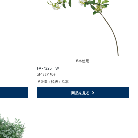
8本使用
FA -7225 W
ｺﾃﾞﾏﾘﾌﾞﾗﾝﾁ
￥640（税抜）/1本
商品を見る