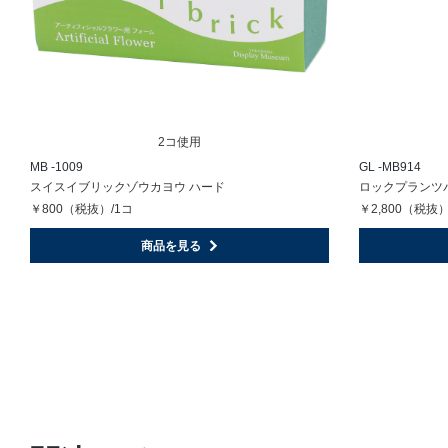
2コ使用
MB -1009
GL -MB914
スイスイブリックゾウカヨウ ハード
ロックプランツパネ
￥800（税抜）/1コ
￥2,800（税抜）
商品を見る