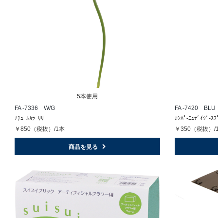
5本使用
FA -7336 W/G
FA -7420 BLU
ﾅﾁｭｰﾙｶﾗｰﾘﾘｰ
ｶﾝﾊﾟ-ﾆｭﾃﾞｲｼﾞ-ｽﾌ
￥850（税抜）/1本
￥350（税抜）/
商品を見る