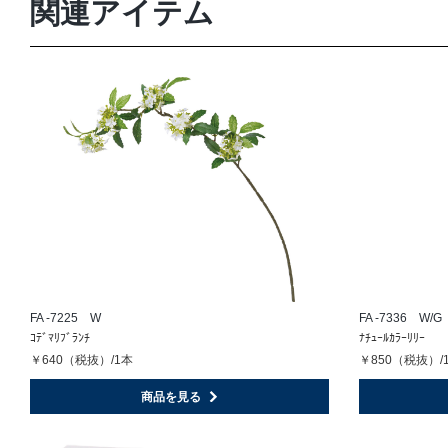
関連アイテム
FA -7225 W
FA -7336 W/G
ｺﾃﾞﾏﾘﾌﾞﾗﾝﾁ
ﾅﾁｭｰﾙｶﾗｰﾘﾘｰ
￥640（税抜）/1本
￥850（税抜）/
商品を見る