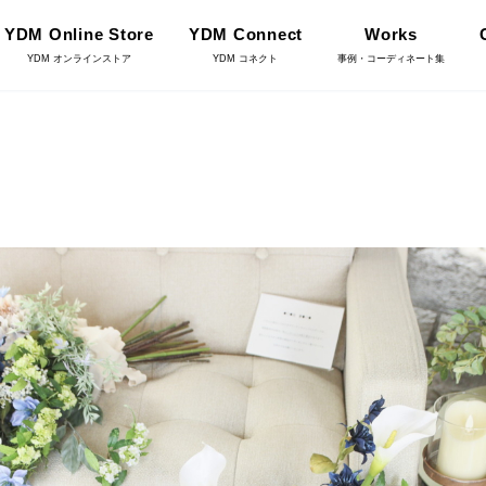
YDM Online Store
YDM Connect
Works
YDM オンラインストア
YDM コネクト
事例・コーディネート集
インテリアグリーン（鉢
リーン
物）
ース・鉢カバ
花資材
YDM Connect
雑貨
クリスマス雑貨
店舗情報・営業日
ョンアイテム
家具