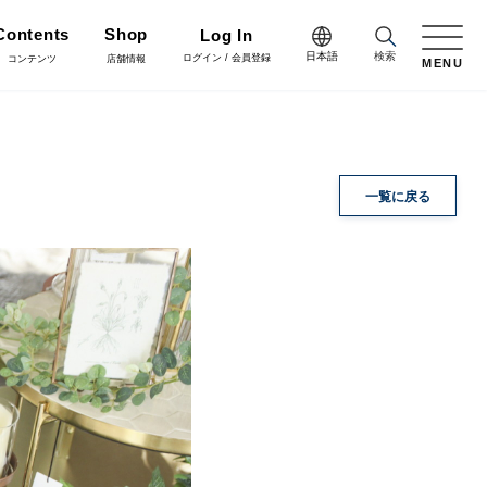
Contents
Shop
Log In
日本語
検索
ログイン / 会員登録
コンテンツ
店舗情報
MENU
日本語
Green
English
施工・グリーン
完成品
プリザーブドフラワー
一覧に戻る
中文简体
Coordinate
コーディネート
リボン
ラッピング・梱包資材
会員登録・取引申請
Arrange/Craft
アレンジ・クラフト
正月雑貨
その他
Staff blog
スタッフブログ
会社情報
什器・スタンド・ベース