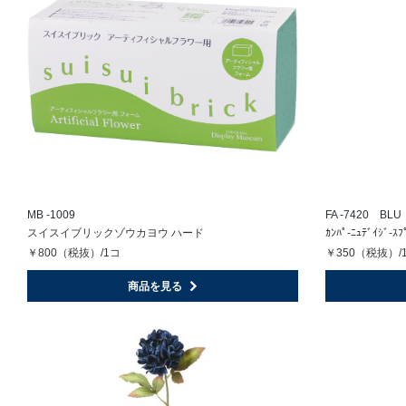
MB -1009
FA -7420 BLU
スイスイブリックゾウカヨウ ハード
ｶﾝﾊﾟ-ﾆｭﾃﾞｲｼﾞ-ｽﾌ
￥800（税抜）/1コ
￥350（税抜）/
商品を見る