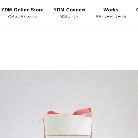
YDM Online Store
YDM Connect
Works
YDM オンラインストア
YDM コネクト
事例・コーディネート集
インテリアグリーン（鉢
リーン
物）
ース・鉢カバ
花資材
YDM Connect
雑貨
クリスマス雑貨
店舗情報・営業日
ョンアイテム
家具