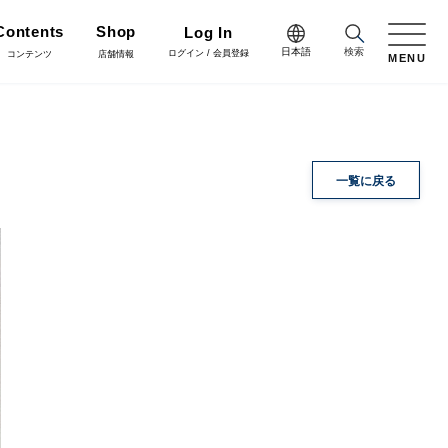
Contents
Shop
Log In
日本語
検索
ログイン / 会員登録
コンテンツ
店舗情報
MENU
日本語
Green
English
施工・グリーン
完成品
プリザーブドフラワー
一覧に戻る
中文简体
Coordinate
コーディネート
リボン
ラッピング・梱包資材
会員登録・取引申請
Arrange/Craft
アレンジ・クラフト
正月雑貨
その他
Staff blog
スタッフブログ
会社情報
什器・スタンド・ベース