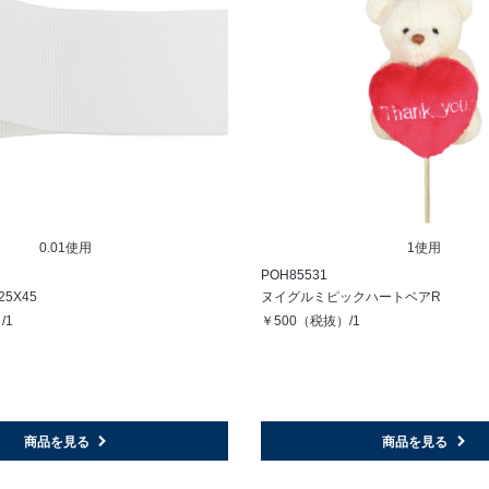
0.01使用
1使用
POH85531
5X45
ヌイグルミピックハートベアR
/1
￥500（税抜）/1
商品を見る
商品を見る