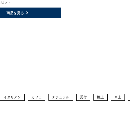
1セット
商品を見る
イタリアン
カフェ
ナチュラル
受付
棚上
卓上