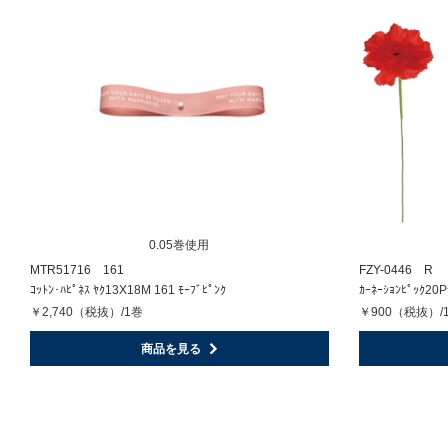
0.05巻使用
MTR51716 161
FZY-0446 R
ｺｯﾄﾝ･ﾊﾋﾟﾈｽ ﾔｸ13X18M 161 ﾓｰﾌﾞﾋﾟﾝｸ
ｶｰﾈｰｼｮﾝﾋﾟｯｸ20P
￥2,740（税抜）/1巻
￥900（税抜）/
商品を見る