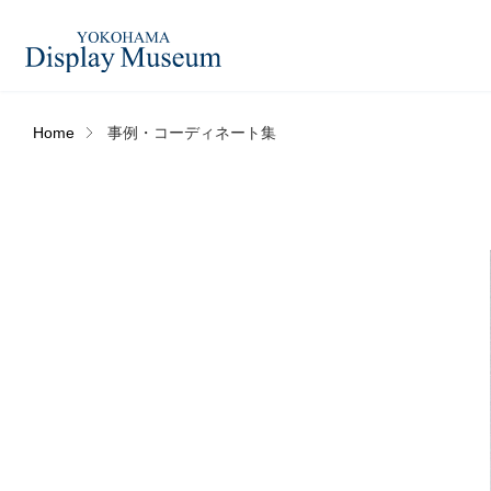
Home
事例・コーディネート集
造花（アーティフィシャ
フェイクグ
ルフラワー）
ログイン・会員登録
フラワーベ
ドライフラワー
ー
オンラインストア
コーディネートセット
ハロウィン
リンク
JDCA(ディスプレイスクール)
アウトレットアイテム
デコレーシ