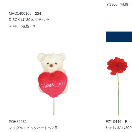
￥3300（税抜）
MHO1400105 224
D BOX ﾏﾙ130 ﾊﾅﾊﾞﾀｹｵﾚﾝｼ
￥740（税抜）/1
POH85531
FZY-0446 R
ヌイグルミピックハートベアR
ｶｰﾈｰｼｮﾝﾋﾟｯｸ20P