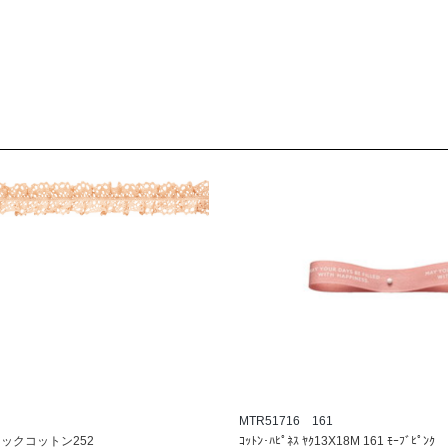
MTR51716 161
ックコットン252
ｺｯﾄﾝ･ﾊﾋﾟﾈｽ ﾔｸ13X18M 161 ﾓｰﾌﾞﾋﾟﾝｸ